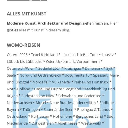
ALLES MIT KUNST
Moderne Kunst, Architektur und Design
ziehen mich an. Hier
gibt es
alles mit Kunst in diesem Blog
.
WOMO-REISEN
Ostern 2026
*
Texel & Holland
*
Lückenschließer-Tour
*
Lausitz
*
Lübeck bis Lübbecke
*
Oder, Uckermark, Vorpommern
*
Österreich/Wien
*
Südeifel 2024
*
Kraichgau
*
Dänemark
*
Sylt
*
Saale
*
Nord- und Ostfrankreich
*
documenta 15
*
Spessart, Main-
und Kinzigtal
*
Nordeifel
*
Vulkaneifel
*
Nahe und Hunsrück
*
Nord-Holland
*
Hase und Hunte
*
Vogtland
*
Mecklenburg und
Rügen
*
Südosten von NRW
*
Schwaben und Bodensee
*
Niedersachsen
*
Mosel
*
Neue Bundesländer (Mitte)
*
Südliches
Bayern
*
Thüringen
*
Sauerländer Seen
*
Rheingau & Taunus
*
Ostfriesland
*
Kurhessen
*
Hohenlohe
*
Bergisches Land
*
Südl.
Niederlande
*
Ostwestfalen
*
Moehnesee
*
Westerwald
*