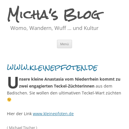
Micha's Blog
Womo, Wandern, Wuff … und Kultur
Zum
Menü
Inhalt
springen
www.kleinepfoten.de
U
nsere kleine Anastasia vom Niederrhein kommt zu
zwei engagierten Teckel-Züchterinnen
aus dem
Badischen. Sie wollen den ultimativen Teckel-Wart züchten
Hier der Link
www.kleinepfoten.de
(
Michael Tischer
)