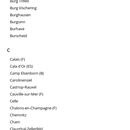
Burg Trifels
Burg Vischering
Burghausen
Burgsinn
Burhave
Burscheid
C
Calais (F)
Cala d'Or (ES)
Camp Elsenborn (B)
Carolinensiel
Castrop-Rauxel
Cauville-sur-Mer (F)
Celle
Chalons-en-Champagne (F)
Chemnitz
Cham
Clausthal-Zellerfeld