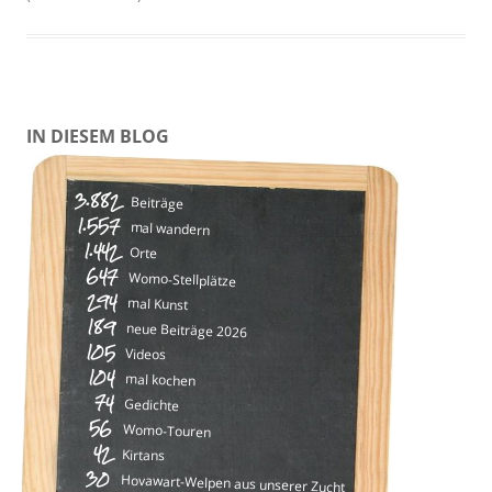
IN DIESEM BLOG
3.882
Beiträge
1.557
mal wandern
1.442
Orte
647
Womo-Stellplätze
294
mal Kunst
189
neue Beiträge 2026
105
Videos
104
mal kochen
74
Gedichte
56
Womo-Touren
42
Kirtans
30
Hovawart-Welpen aus unserer Zucht