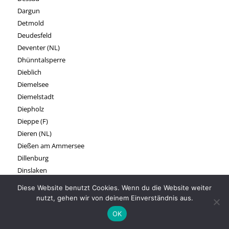
Dargun
Detmold
Deudesfeld
Deventer (NL)
Dhünntalsperre
Dieblich
Diemelsee
Diemelstadt
Diepholz
Dieppe (F)
Dieren (NL)
Dießen am Ammersee
Dillenburg
Dinslaken
Doesburg (NL)
Diese Website benutzt Cookies. Wenn du die Website weiter
Döhle
nutzt, gehen wir von deinem Einverständnis aus.
Dömitz
OK
Dokkum (NL)