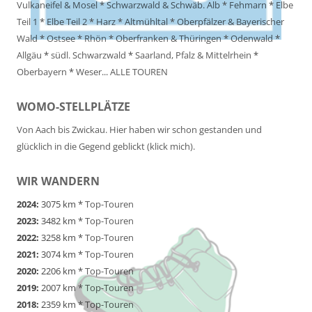
Vulkaneifel & Mosel
*
Schwarzwald & Schwäb. Alb
*
Fehmarn
*
Elbe
Teil 1
*
Elbe Teil 2
*
Harz
*
Altmühltal
*
Oberpfälzer & Bayerischer
Wald
*
Ostsee
*
Rhön
*
Oberfranken & Thüringen
*
Odenwald
*
Allgäu
*
südl. Schwarzwald
*
Saarland, Pfalz & Mittelrhein
*
Oberbayern
*
Weser
...
ALLE TOUREN
WOMO-STELLPLÄTZE
Von Aach bis Zwickau. Hier haben wir schon gestanden und
glücklich in die Gegend geblickt (klick mich).
WIR WANDERN
2024:
3075 km *
Top-Touren
2023:
3482 km *
Top-Touren
2022:
3258 km *
Top-Touren
2021:
3074 km *
Top-Touren
2020:
2206 km *
Top-Touren
2019:
2007 km *
Top-Touren
2018:
2359 km *
Top-Touren