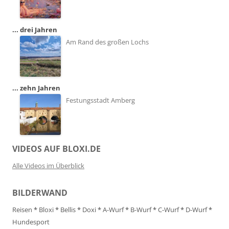
... drei Jahren
Am Rand des großen Lochs
... zehn Jahren
Festungsstadt Amberg
VIDEOS AUF BLOXI.DE
Alle Videos im Überblick
BILDERWAND
Reisen
*
Bloxi
*
Bellis
*
Doxi
*
A-Wurf
*
B-Wurf
*
C-Wurf
*
D-Wurf
*
Hundesport