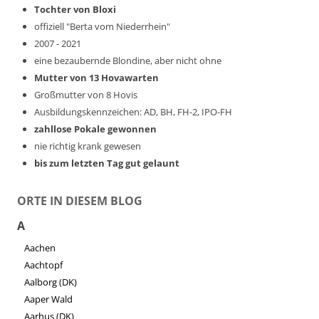
Tochter von Bloxi
offiziell "Berta vom Niederrhein"
2007 - 2021
eine bezaubernde Blondine, aber nicht ohne
Mutter von 13 Hovawarten
Großmutter von 8 Hovis
Ausbildungskennzeichen: AD, BH, FH-2, IPO-FH
zahllose Pokale gewonnen
nie richtig krank gewesen
bis zum letzten Tag gut gelaunt
ORTE IN DIESEM BLOG
A
Aachen
Aachtopf
Aalborg (DK)
Aaper Wald
Aarhus (DK)