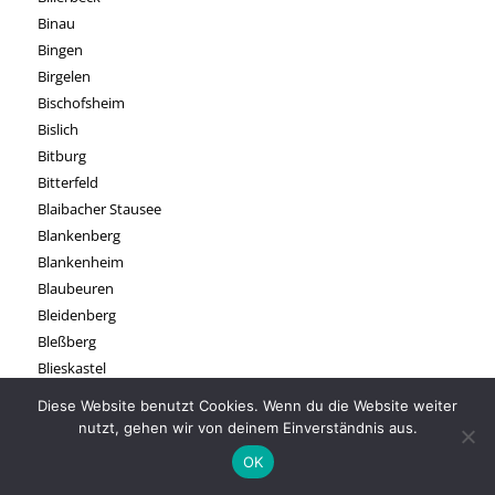
Binau
Bingen
Birgelen
Bischofsheim
Bislich
Bitburg
Bitterfeld
Blaibacher Stausee
Blankenberg
Blankenheim
Blaubeuren
Bleidenberg
Bleßberg
Blieskastel
Blößling
Diese Website benutzt Cookies. Wenn du die Website weiter
Blomberg
nutzt, gehen wir von deinem Einverständnis aus.
Bocholt
OK
Bochum