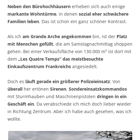
Neben den Bürohochhäusern
erheben sich auch einige
markante Wohntürme
, in denen
sozial eher schwächere
Familien leben
. Das ist schon ein ganz schöner Kontrast.
Als ich
am Grande Arche angekommen
bin, ist der
Platz
mit Menschen gefüllt
, die am Samstagnachmittag shoppen
gehen. Bei einer Verkaufsfläche von 130.000 m² ist dort mit
dem
„Les Quatre Temps“ das meistbesuchte
Einkaufszentrum Frankreichs
angesiedelt.
Doch es
läuft gerade ein größerer Polizeieinsatz
: Von
überall
her ertönen
Sirenen
,
Sondereinsatzkommandos
mit Sturmhauben und Maschinenpistolen
dringen in ein
Geschäft ein
. Da verabschiede ich mich doch lieber wieder
in Richtung Zentrum. Aber ich habe auch gesehen, was ich
wollte.