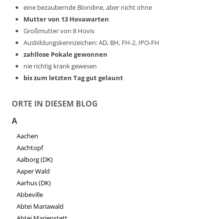
eine bezaubernde Blondine, aber nicht ohne
Mutter von 13 Hovawarten
Großmutter von 8 Hovis
Ausbildungskennzeichen: AD, BH, FH-2, IPO-FH
zahllose Pokale gewonnen
nie richtig krank gewesen
bis zum letzten Tag gut gelaunt
ORTE IN DIESEM BLOG
A
Aachen
Aachtopf
Aalborg (DK)
Aaper Wald
Aarhus (DK)
Abbeville
Abtei Mariawald
Abtei Marienstett