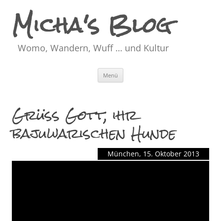
Micha's Blog
Womo, Wandern, Wuff … und Kultur
Zum
Menü
Inhalt
springen
Grüß Gott, ihr
bajuwarischen Hunde
München, 15. Oktober 2013