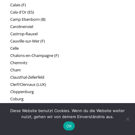
Calais (F)
Cala d'Or (ES)
Camp Elsenborn (B)
Carolinensiel
Castrop-Rauxel
Cauville-sur-Mer (F)
Celle
Chalons-en-Champagne (F)
Chemnitz
Cham
Clausthal-Zellerfeld
Clerf/Clervaux (LUX)
Cloppenburg
Coburg
Cochem a.d. Mosel
Diese Website benutzt Cookies. Wenn du die Website weiter
Coesfeld
nutzt, gehen wir von deinem Einverständnis aus.
Coswig
OK
Cottbus