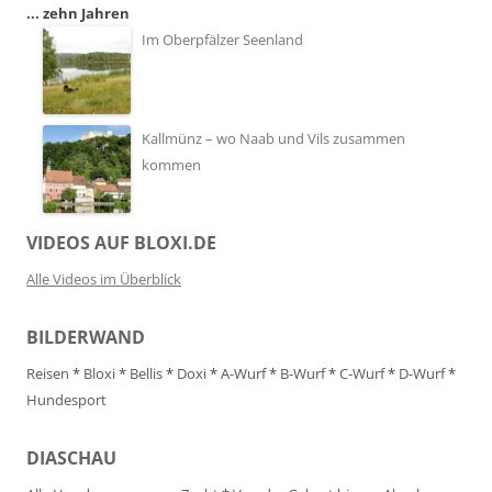
... zehn Jahren
Im Oberpfälzer Seenland
Kallmünz – wo Naab und Vils zusammen
kommen
VIDEOS AUF BLOXI.DE
Alle Videos im Überblick
BILDERWAND
Reisen
*
Bloxi
*
Bellis
*
Doxi
*
A-Wurf
*
B-Wurf
*
C-Wurf
*
D-Wurf
*
Hundesport
DIASCHAU