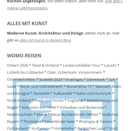
Kochen angefangen.
Vor allem indisch, aber nicht nur.
Hier gibt's
meine Lieblingsrezepte.
ALLES MIT KUNST
Moderne Kunst, Architektur und Design
ziehen mich an. Hier
gibt es
alles mit Kunst in diesem Blog
.
WOMO-REISEN
Ostern 2026
*
Texel & Holland
*
Lückenschließer-Tour
*
Lausitz
*
Lübeck bis Lübbecke
*
Oder, Uckermark, Vorpommern
*
Österreich/Wien
*
Südeifel 2024
*
Kraichgau
*
Dänemark
*
Sylt
*
Saale
*
Nord- und Ostfrankreich
*
documenta 15
*
Spessart, Main-
und Kinzigtal
*
Nordeifel
*
Vulkaneifel
*
Nahe und Hunsrück
*
Nord-Holland
*
Hase und Hunte
*
Vogtland
*
Mecklenburg und
Rügen
*
Südosten von NRW
*
Schwaben und Bodensee
*
Niedersachsen
*
Mosel
*
Neue Bundesländer (Mitte)
*
Südliches
Bayern
*
Thüringen
*
Sauerländer Seen
*
Rheingau & Taunus
*
Ostfriesland
*
Kurhessen
*
Hohenlohe
*
Bergisches Land
*
Südl.