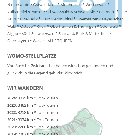
Niederlande
*
Ostwestfalen
*
Moehnesee
*
Westerwald
*
Vulkaneifel & Mosel
*
Schwarzwald & Schwäb. Alb
*
Fehmarn
*
Elbe
Teil 1
*
Elbe Teil 2
*
Harz
*
Altmühltal
*
Oberpfälzer & Bayerischer
Wald
*
Ostsee
*
Rhön
*
Oberfranken & Thüringen
*
Odenwald
*
Allgäu
*
südl. Schwarzwald
*
Saarland, Pfalz & Mittelrhein
*
Oberbayern
*
Weser
...
ALLE TOUREN
WOMO-STELLPLÄTZE
Von Aach bis Zwickau. Hier haben wir schon gestanden und
glücklich in die Gegend geblickt (klick mich).
WIR WANDERN
2024:
3075 km *
Top-Touren
2023:
3482 km *
Top-Touren
2022:
3258 km *
Top-Touren
2021:
3074 km *
Top-Touren
2020:
2206 km *
Top-Touren
2019:
2007 km *
Top-Touren