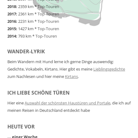
2018:
2359 km *
Top-Touren
2017:
2361 km *
Top-Touren
2016:
2231 km *
Top-Touren
2015:
1427 km *
Top-Touren
2014:
793 km *
Top-Touren
WANDER-LYRIK
Beim Wandern mit Hund lerne ich gerne Dinge auswendig:
Gedichte, Vokabeln, Kirtans. Hier gibt es meine
Lieblingsgedichte
zum Nachlesen und hier meine
Kirtans
.
ICH LIEBE SCHÖNE TÜREN
Hier eine
Auswahl der schönsten Haustüren und Portale
, die ich auf
meinen Reisen in Deutschland entdeckt habe
HEUTE VOR
... einer Woche