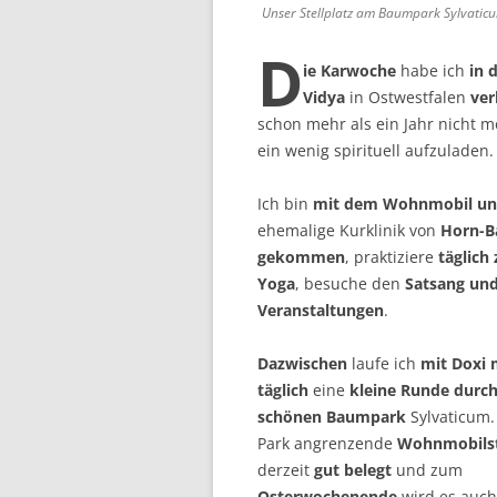
Unser Stellplatz am Baumpark Sylvatic
D
ie Karwoche
habe ich
in 
Vidya
in Ostwestfalen
ver
schon mehr als ein Jahr nicht m
ein wenig spirituell aufzuladen.
Ich bin
mit dem Wohnmobil un
ehemalige Kurklinik von
Horn-B
gekommen
, praktiziere
täglich
Yoga
, besuche den
Satsang und
Veranstaltungen
.
Dazwischen
laufe ich
mit Doxi
täglich
eine
kleine Runde durc
schönen Baumpark
Sylvaticum.
Park angrenzende
Wohnmobilst
derzeit
gut belegt
und zum
Osterwochenende
wird es auc