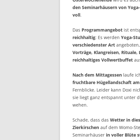
den
Seminarhäusern von Yoga-V
voll
.
Das
Programmangebot
ist ent
reichhaltig
: Es werden
Yoga-St
verschiedenster Art
angeboten
Vorträge, Klangreisen, Rituale,
reichhaltiges Vollwertbuffet
au
Nach dem Mittagessen
laufe i
fruchtbare Hügellandschaft am
Fernblicke. Leider kann Doxi nic
sie liegt ganz entspannt unter
wehen.
Schade, dass das
Wetter in die
Zierkirschen
auf dem Womo-Stel
Seminarhäuser
in voller Blüte 