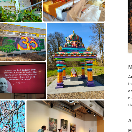
M
A
ta
a
ni
Li
A
M