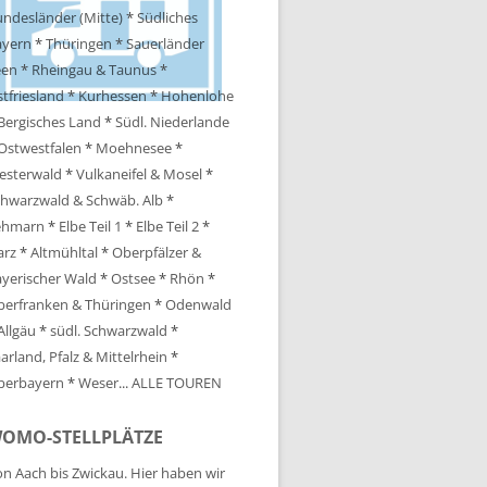
ndesländer (Mitte)
*
Südliches
ayern
*
Thüringen
*
Sauerländer
een
*
Rheingau & Taunus
*
tfriesland
*
Kurhessen
*
Hohenlohe
Bergisches Land
*
Südl. Niederlande
Ostwestfalen
*
Moehnesee
*
esterwald
*
Vulkaneifel & Mosel
*
hwarzwald & Schwäb. Alb
*
ehmarn
*
Elbe Teil 1
*
Elbe Teil 2
*
arz
*
Altmühltal
*
Oberpfälzer &
yerischer Wald
*
Ostsee
*
Rhön
*
berfranken & Thüringen
*
Odenwald
Allgäu
*
südl. Schwarzwald
*
arland, Pfalz & Mittelrhein
*
berbayern
*
Weser
...
ALLE TOUREN
OMO-STELLPLÄTZE
n Aach bis Zwickau. Hier haben wir