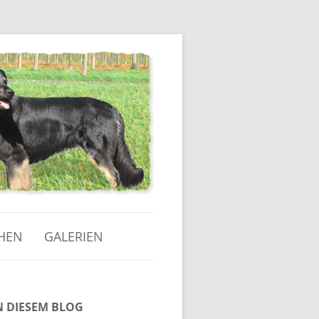
HEN
GALERIEN
Die süßesten Welpenfotos
N DIESEM BLOG
Von der Geburt bis zur