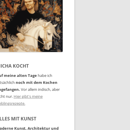
ICHA KOCHT
uf meine alten Tage
habe ich
tsächlich
noch mit dem Kochen
ngefangen.
Vor allem indisch, aber
cht nur.
Hier gibt's meine
eblingsrezepte.
LLES MIT KUNST
oderne Kunst, Architektur und