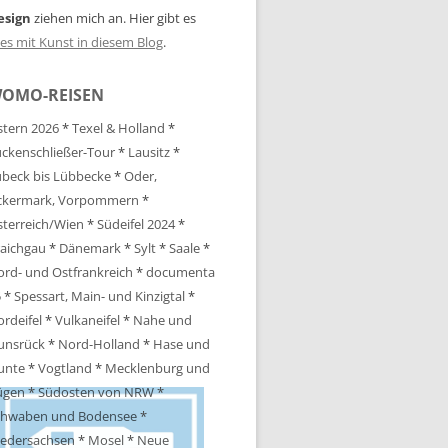
esign
ziehen mich an. Hier gibt es
les mit Kunst in diesem Blog
.
OMO-REISEN
tern 2026
*
Texel & Holland
*
ckenschließer-Tour
*
Lausitz
*
beck bis Lübbecke
*
Oder,
ckermark, Vorpommern
*
terreich/Wien
*
Südeifel 2024
*
aichgau
*
Dänemark
*
Sylt
*
Saale
*
rd- und Ostfrankreich
*
documenta
5
*
Spessart, Main- und Kinzigtal
*
rdeifel
*
Vulkaneifel
*
Nahe und
unsrück
*
Nord-Holland
*
Hase und
unte
*
Vogtland
*
Mecklenburg und
ügen
*
Südosten von NRW
*
chwaben und Bodensee
*
iedersachsen
*
Mosel
*
Neue