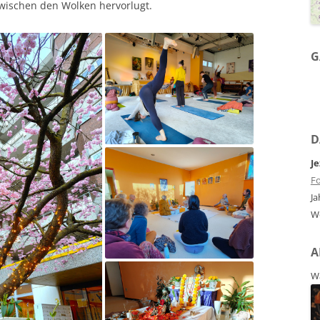
wischen den Wolken hervorlugt.
G
D
Je
Fo
Ja
W
A
Wa