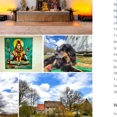
Bu
B
S
Os
*
*
W
Sc
F
H
Ba
O
*
Sa
O
W
Vo