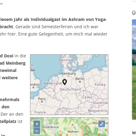
na
um
Ü
diesem Jahr als Individualgast im Ashram von Yoga-
bracht
. Gerade sind Semesterferien und ich war
ehr hier. Eine gute Gelegenheit, um mich mal wieder
d Doxi
in die
ad Meinberg
 zweimal
 weitere
 mehrmals
h den
 Der an den
ellplatz
ist
+
⤢
−
M
h
in