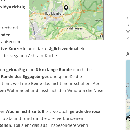
En
idya richtig
no
Ki
Be
sprechend
Wa
unden
Ku
, außerdem
 Live-Konzerte
und dazu
täglich zweimal
ein
A
s der veganen Ashram-Küche.
ch
regelmäßig
eine
6 km lange Runde
durch die
 Rande des Eggegebirges
und genieße die
ht mit, weil ihre Beine das nicht mehr schaffen. Aber
 dem Wohnmobil und lässt sich den Wind um die Nase
ser Woche nicht so toll
ist, wo doch
gerade die rosa
lplatz und rund um die drei verbundenen
stehen
. Toll sieht das aus, insbesondere wenn