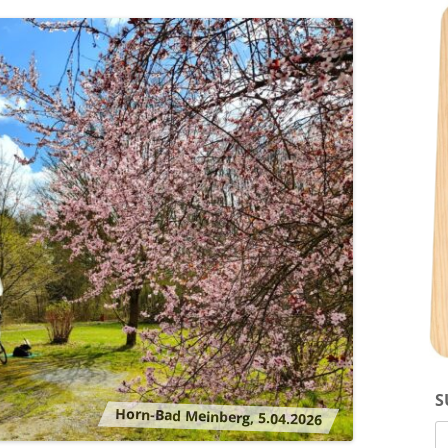
DOXI (*2013)
B-WURF 2007
HUNDESPORT
C-WURF 2011
D-WURF 2013
S
Horn-Bad Meinberg, 5.04.2026
S