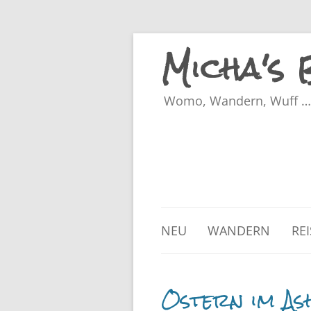
Micha's
Womo, Wandern, Wuff … 
NEU
WANDERN
RE
Ostern im A