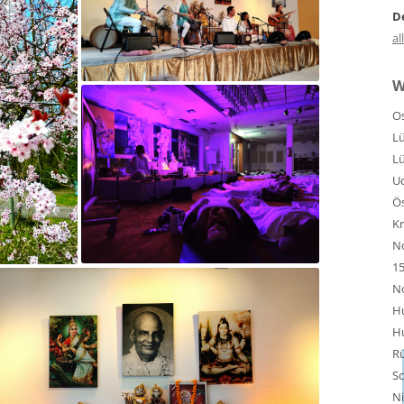
D
al
W
Os
Lü
Lü
U
Ös
Kr
No
1
No
H
H
R
S
N