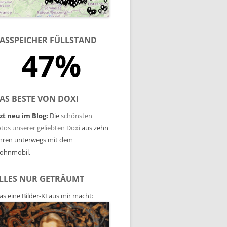
ASSPEICHER FÜLLSTAND
47%
AS BESTE VON DOXI
zt neu im Blog:
Die
schönsten
tos unserer geliebten Doxi
aus zehn
hren unterwegs mit dem
ohnmobil.
LLES NUR GETRÄUMT
s eine Bilder-KI aus mir macht: