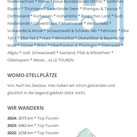
Niedersachsen
*
Mosel
*
Neue Bundesländer (Mitte)
*
Südliches
Bayern
*
Thüringen
*
Sauerländer Seen
*
Rheingau & Taunus
*
Ostfriesland
*
Kurhessen
*
Hohenlohe
*
Bergisches Land
*
Südl.
Niederlande
*
Ostwestfalen
*
Moehnesee
*
Westerwald
*
Vulkaneifel & Mosel
*
Schwarzwald & Schwäb. Alb
*
Fehmarn
*
Elbe
Teil 1
*
Elbe Teil 2
*
Harz
*
Altmühltal
*
Oberpfälzer & Bayerischer
Wald
*
Ostsee
*
Rhön
*
Oberfranken & Thüringen
*
Odenwald
*
Allgäu
*
südl. Schwarzwald
*
Saarland, Pfalz & Mittelrhein
*
Oberbayern
*
Weser
...
ALLE TOUREN
WOMO-STELLPLÄTZE
Von Aach bis Zwickau. Hier haben wir schon gestanden und
glücklich in die Gegend geblickt (klick mich).
WIR WANDERN
2024:
3075 km *
Top-Touren
2023:
3482 km *
Top-Touren
2022:
3258 km *
Top-Touren