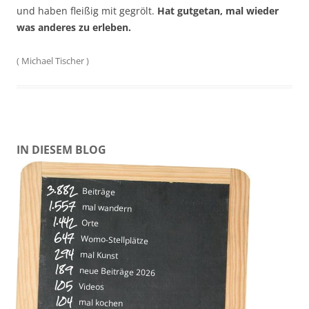
und haben fleißig mit gegrölt.
Hat gutgetan, mal wieder
was anderes zu erleben.
(
Michael Tischer
)
IN DIESEM BLOG
3.882
Beiträge
1.557
mal wandern
1.442
Orte
647
Womo-Stellplätze
294
mal Kunst
189
neue Beiträge 2026
105
Videos
104
mal kochen