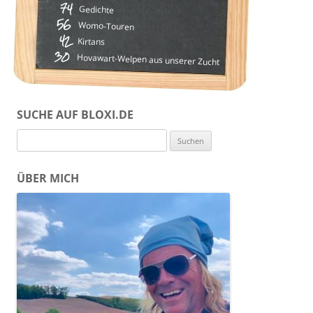
74
Gedichte
56
Womo-Touren
42
Kirtans
30
Hovawart-Welpen aus unserer Zucht
SUCHE AUF BLOXI.DE
Suchen
nach:
ÜBER MICH