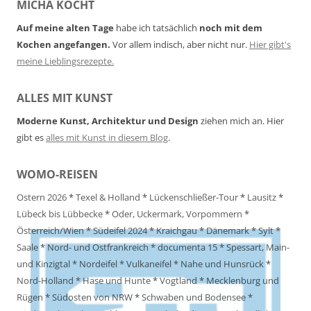
MICHA KOCHT
Auf meine alten Tage
habe ich tatsächlich
noch mit dem
Kochen angefangen.
Vor allem indisch, aber nicht nur.
Hier gibt's
meine Lieblingsrezepte.
ALLES MIT KUNST
Moderne Kunst, Architektur und Design
ziehen mich an. Hier
gibt es
alles mit Kunst in diesem Blog
.
WOMO-REISEN
Ostern 2026
*
Texel & Holland
*
Lückenschließer-Tour
*
Lausitz
*
Lübeck bis Lübbecke
*
Oder, Uckermark, Vorpommern
*
Österreich/Wien
*
Südeifel 2024
*
Kraichgau
*
Dänemark
*
Sylt
*
Saale
*
Nord- und Ostfrankreich
*
documenta 15
*
Spessart, Main-
und Kinzigtal
*
Nordeifel
*
Vulkaneifel
*
Nahe und Hunsrück
*
Nord-Holland
*
Hase und Hunte
*
Vogtland
*
Mecklenburg und
Rügen
*
Südosten von NRW
*
Schwaben und Bodensee
*