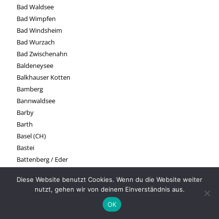
Bad Waldsee
Bad Wimpfen
Bad Windsheim
Bad Wurzach
Bad Zwischenahn
Baldeneysee
Balkhauser Kotten
Bamberg
Bannwaldsee
Barby
Barth
Basel (CH)
Bastei
Battenberg / Eder
Battenberg / Pfalz
Diese Website benutzt Cookies. Wenn du die Website weiter
Baumholder
nutzt, gehen wir von deinem Einverständnis aus.
Bautzen
OK
Bayerischer Wald
Bayreuth