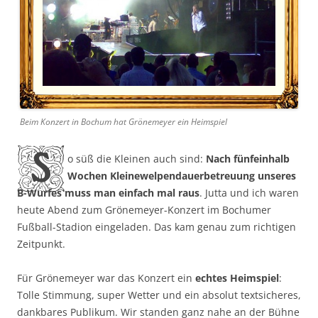
Beim Konzert in Bochum hat Grönemeyer ein Heimspiel
S
o süß die Kleinen auch sind:
Nach fünfeinhalb
Wochen Kleinewelpendauerbetreuung unseres
B-Wurfes muss man einfach mal raus
. Jutta und ich waren
heute Abend zum Grönemeyer-Konzert im Bochumer
Fußball-Stadion eingeladen. Das kam genau zum richtigen
Zeitpunkt.
Für Grönemeyer war das Konzert ein
echtes Heimspiel
:
Tolle Stimmung, super Wetter und ein absolut textsicheres,
dankbares Publikum. Wir standen ganz nahe an der Bühne