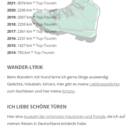
2021:
3074 km *
Top-Touren
2020:
2206 km *
Top-Touren
2019:
2007 km *
Top-Touren
2018:
2359 km *
Top-Touren
2017:
2361 km *
Top-Touren
2016:
2231 km *
Top-Touren
2015:
1427 km *
Top-Touren
2014:
793 km *
Top-Touren
WANDER-LYRIK
Beim Wandern mit Hund lerne ich gerne Dinge auswendig:
Gedichte, Vokabeln, Kirtans. Hier gibt es meine
Lieblingsgedichte
zum Nachlesen und hier meine
Kirtans
.
ICH LIEBE SCHÖNE TÜREN
Hier eine
Auswahl der schönsten Haustüren und Portale
, die ich auf
meinen Reisen in Deutschland entdeckt habe