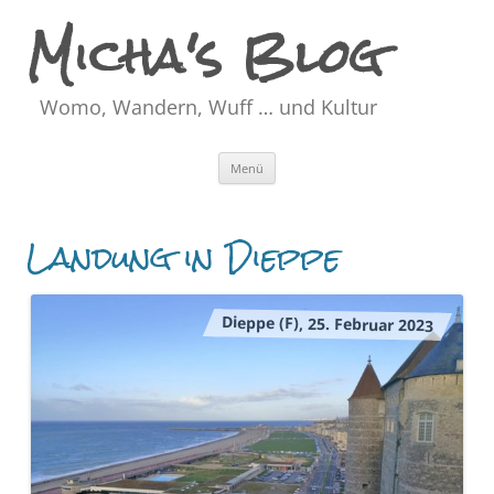
Micha's Blog
Womo, Wandern, Wuff … und Kultur
Zum
Menü
Inhalt
springen
Landung in Dieppe
Dieppe (F), 25. Februar 2023