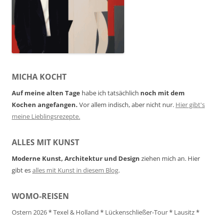
MICHA KOCHT
Auf meine alten Tage
habe ich tatsächlich
noch mit dem
Kochen angefangen.
Vor allem indisch, aber nicht nur.
Hier gibt's
meine Lieblingsrezepte.
ALLES MIT KUNST
Moderne Kunst, Architektur und Design
ziehen mich an. Hier
gibt es
alles mit Kunst in diesem Blog
.
WOMO-REISEN
Ostern 2026
*
Texel & Holland
*
Lückenschließer-Tour
*
Lausitz
*