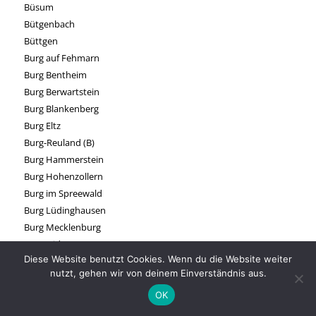
Büsum
Bütgenbach
Büttgen
Burg auf Fehmarn
Burg Bentheim
Burg Berwartstein
Burg Blankenberg
Burg Eltz
Burg-Reuland (B)
Burg Hammerstein
Burg Hohenzollern
Burg im Spreewald
Burg Lüdinghausen
Burg Mecklenburg
Burg Nideggen
Diese Website benutzt Cookies. Wenn du die Website weiter
Burg Ravensburg
nutzt, gehen wir von deinem Einverständnis aus.
Burg Satzvey
Burg Spottrup (DK)
OK
Burg Stargard