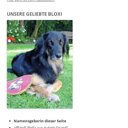
UNSERE GELIEBTE BLOXI
Namensgeberin dieser Seite
offiziell "Bella aus gutem Grund"