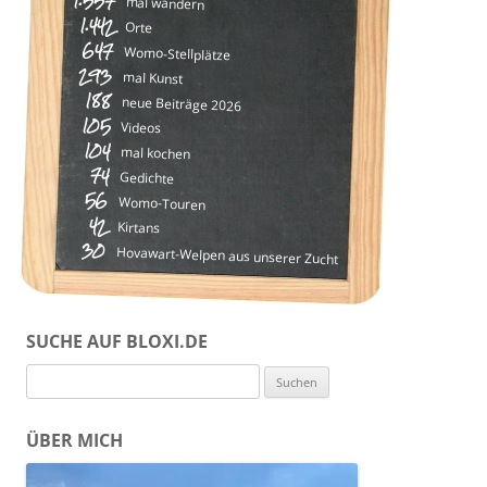
1.557
mal wandern
1.442
Orte
647
Womo-Stellplätze
293
mal Kunst
188
neue Beiträge 2026
105
Videos
104
mal kochen
74
Gedichte
56
Womo-Touren
42
Kirtans
30
Hovawart-Welpen aus unserer Zucht
SUCHE AUF BLOXI.DE
Suchen
nach:
ÜBER MICH