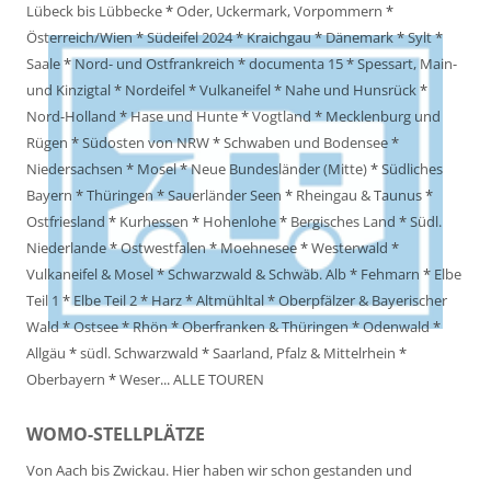
Lübeck bis Lübbecke
*
Oder, Uckermark, Vorpommern
*
Österreich/Wien
*
Südeifel 2024
*
Kraichgau
*
Dänemark
*
Sylt
*
Saale
*
Nord- und Ostfrankreich
*
documenta 15
*
Spessart, Main-
und Kinzigtal
*
Nordeifel
*
Vulkaneifel
*
Nahe und Hunsrück
*
Nord-Holland
*
Hase und Hunte
*
Vogtland
*
Mecklenburg und
Rügen
*
Südosten von NRW
*
Schwaben und Bodensee
*
Niedersachsen
*
Mosel
*
Neue Bundesländer (Mitte)
*
Südliches
Bayern
*
Thüringen
*
Sauerländer Seen
*
Rheingau & Taunus
*
Ostfriesland
*
Kurhessen
*
Hohenlohe
*
Bergisches Land
*
Südl.
Niederlande
*
Ostwestfalen
*
Moehnesee
*
Westerwald
*
Vulkaneifel & Mosel
*
Schwarzwald & Schwäb. Alb
*
Fehmarn
*
Elbe
Teil 1
*
Elbe Teil 2
*
Harz
*
Altmühltal
*
Oberpfälzer & Bayerischer
Wald
*
Ostsee
*
Rhön
*
Oberfranken & Thüringen
*
Odenwald
*
Allgäu
*
südl. Schwarzwald
*
Saarland, Pfalz & Mittelrhein
*
Oberbayern
*
Weser
...
ALLE TOUREN
WOMO-STELLPLÄTZE
Von Aach bis Zwickau. Hier haben wir schon gestanden und