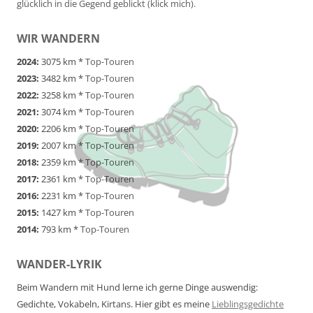
glücklich in die Gegend geblickt (klick mich).
WIR WANDERN
2024:
3075 km *
Top-Touren
2023:
3482 km *
Top-Touren
2022:
3258 km *
Top-Touren
2021:
3074 km *
Top-Touren
2020:
2206 km *
Top-Touren
2019:
2007 km *
Top-Touren
2018:
2359 km *
Top-Touren
2017:
2361 km *
Top-Touren
2016:
2231 km *
Top-Touren
2015:
1427 km *
Top-Touren
2014:
793 km *
Top-Touren
WANDER-LYRIK
Beim Wandern mit Hund lerne ich gerne Dinge auswendig:
Gedichte, Vokabeln, Kirtans. Hier gibt es meine
Lieblingsgedichte