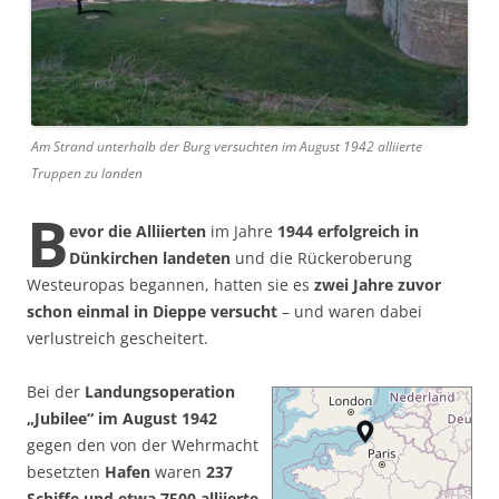
Am Strand unterhalb der Burg versuchten im August 1942 alliierte
Truppen zu landen
B
evor die Alliierten
im Jahre
1944 erfolgreich in
Dünkirchen landeten
und die Rückeroberung
Westeuropas begannen, hatten sie es
zwei Jahre zuvor
schon einmal in Dieppe versucht
– und waren dabei
verlustreich gescheitert.
Bei der
Landungsoperation
„Jubilee“ im August 1942
gegen den von der Wehrmacht
besetzten
Hafen
waren
237
Schiffe und etwa 7500 alliierte