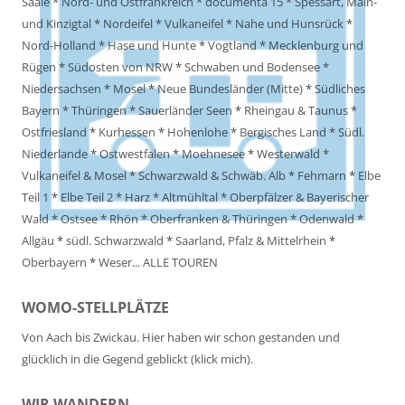
Saale
*
Nord- und Ostfrankreich
*
documenta 15
*
Spessart, Main-
und Kinzigtal
*
Nordeifel
*
Vulkaneifel
*
Nahe und Hunsrück
*
Nord-Holland
*
Hase und Hunte
*
Vogtland
*
Mecklenburg und
Rügen
*
Südosten von NRW
*
Schwaben und Bodensee
*
Niedersachsen
*
Mosel
*
Neue Bundesländer (Mitte)
*
Südliches
Bayern
*
Thüringen
*
Sauerländer Seen
*
Rheingau & Taunus
*
Ostfriesland
*
Kurhessen
*
Hohenlohe
*
Bergisches Land
*
Südl.
Niederlande
*
Ostwestfalen
*
Moehnesee
*
Westerwald
*
Vulkaneifel & Mosel
*
Schwarzwald & Schwäb. Alb
*
Fehmarn
*
Elbe
Teil 1
*
Elbe Teil 2
*
Harz
*
Altmühltal
*
Oberpfälzer & Bayerischer
Wald
*
Ostsee
*
Rhön
*
Oberfranken & Thüringen
*
Odenwald
*
Allgäu
*
südl. Schwarzwald
*
Saarland, Pfalz & Mittelrhein
*
Oberbayern
*
Weser
...
ALLE TOUREN
WOMO-STELLPLÄTZE
Von Aach bis Zwickau. Hier haben wir schon gestanden und
glücklich in die Gegend geblickt (klick mich).
WIR WANDERN