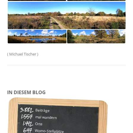
(
Michael Tischer
)
IN DIESEM BLOG
3.882
Beiträge
1.557
mal wandern
1.442
Orte
647
Womo-Stellplätze