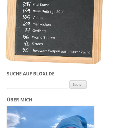
294
mal Kunst
189
neue Beiträge 2026
105
Videos
104
mal kochen
74
Gedichte
56
Womo-Touren
42
Kirtans
30
Hovawart-Welpen aus unserer Zucht
SUCHE AUF BLOXI.DE
Suchen
nach:
ÜBER MICH