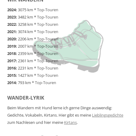
2024:
3075 km *
Top-Touren
2023:
3482 km *
Top-Touren
2022:
3258 km *
Top-Touren
2021:
3074 km *
Top-Touren
2020:
2206 km *
Top-Touren
2019:
2007 km *
Top-Touren
2018:
2359 km *
Top-Touren
2017:
2361 km *
Top-Touren
2016:
2231 km *
Top-Touren
2015:
1427 km *
Top-Touren
2014:
793 km *
Top-Touren
WANDER-LYRIK
Beim Wandern mit Hund lerne ich gerne Dinge auswendig:
Gedichte, Vokabeln, Kirtans. Hier gibt es meine
Lieblingsgedichte
zum Nachlesen und hier meine
Kirtans
.