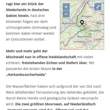
ragt hier ein Stück der
+
⤢
Niederlande in deutsches
−
Gebiet hinein.
Fast drei
Kilometer folgen wir dem
schnurgeraden Grenzweg und
kommen dabei immer wieder
an Grenzsteinen vorbei.
Mehr und mehr geht der
Mischwald nun in offene Heidelandschaft
mit vielen
schönen,
freistehenden Eichen und Kiefern über
. Wir
passieren die ersten Moore
in der
„Herkenbosscherheide“
.
Die Wasserflächen haben sich aufgrund der von Ost nach
West abfallenden Terrassierung des Geländes gebildet, die
durch kleine Horste und geologische Gräben verursacht
wird.
Die zwei größten Moorseen, auf Niederländisch
„Vennen“ genannt, sind das „Elfenmaar“ und der