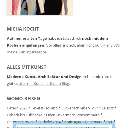
MICHA KOCHT
Auf meine alten Tage
habe ich tatsächlich
noch mit dem
Kochen angefangen.
Vor allem indisch, aber nicht nur.
Hier gibt's
meine Lieblingsrezepte.
ALLES MIT KUNST
Moderne Kunst, Architektur und Design
ziehen mich an. Hier
gibt es
alles mit Kunst in diesem Blog
.
WOMO-REISEN
Ostern 2026
*
Texel & Holland
*
Lückenschließer-Tour
*
Lausitz
*
Lübeck bis Lübbecke
*
Oder, Uckermark, Vorpommern
*
Österreich/Wien
*
Südeifel 2024
*
Kraichgau
*
Dänemark
*
Sylt
*