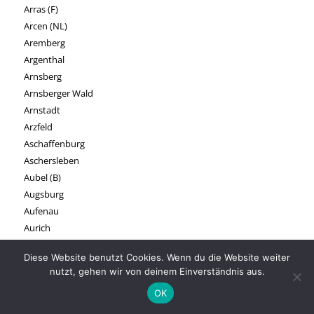
Arras (F)
Arcen (NL)
Aremberg
Argenthal
Arnsberg
Arnsberger Wald
Arnstadt
Arzfeld
Aschaffenburg
Aschersleben
Aubel (B)
Augsburg
Aufenau
Aurich
Diese Website benutzt Cookies. Wenn du die Website weiter
B
nutzt, gehen wir von deinem Einverständnis aus.
Baarle (NL/B)
OK
Bachheim