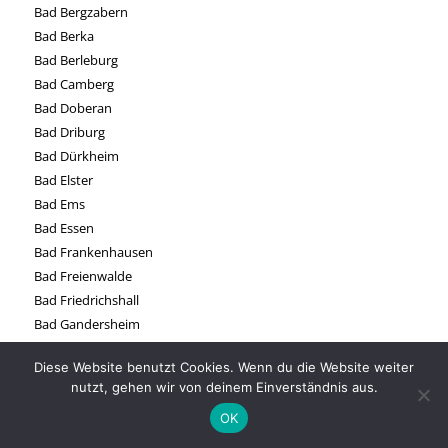
Bad Bergzabern
Bad Berka
Bad Berleburg
Bad Camberg
Bad Doberan
Bad Driburg
Bad Dürkheim
Bad Elster
Bad Ems
Bad Essen
Bad Frankenhausen
Bad Freienwalde
Bad Friedrichshall
Bad Gandersheim
Bad Harzburg
Diese Website benutzt Cookies. Wenn du die Website weiter
Bad Hersfeld
nutzt, gehen wir von deinem Einverständnis aus.
Bad Hönningen
OK
Bad Honnef
Bad Iburg