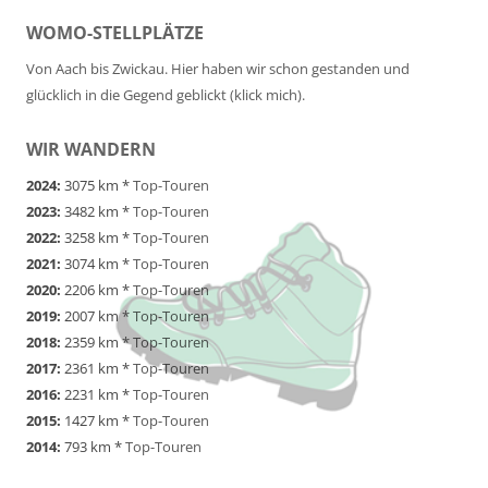
WOMO-STELLPLÄTZE
Von Aach bis Zwickau. Hier haben wir schon gestanden und
glücklich in die Gegend geblickt (klick mich).
WIR WANDERN
2024:
3075 km *
Top-Touren
2023:
3482 km *
Top-Touren
2022:
3258 km *
Top-Touren
2021:
3074 km *
Top-Touren
2020:
2206 km *
Top-Touren
2019:
2007 km *
Top-Touren
2018:
2359 km *
Top-Touren
2017:
2361 km *
Top-Touren
2016:
2231 km *
Top-Touren
2015:
1427 km *
Top-Touren
2014:
793 km *
Top-Touren