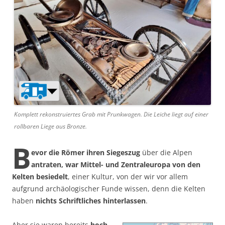
Komplett rekonstruiertes Grab mit Prunkwagen. Die Leiche liegt auf einer
rollbaren Liege aus Bronze.
B
evor die Römer ihren Siegeszug
über die Alpen
antraten, war Mittel- und Zentraleuropa von den
Kelten besiedelt
, einer Kultur, von der wir vor allem
aufgrund archäologischer Funde wissen, denn die Kelten
haben
nichts Schriftliches hinterlassen
.
Aber sie waren bereits
hoch