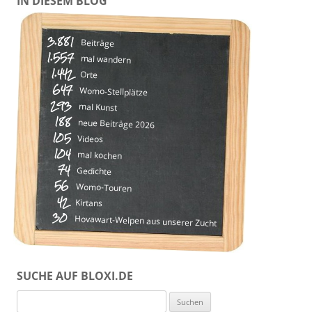
IN DIESEM BLOG
3.881
Beiträge
1.557
mal wandern
1.442
Orte
647
Womo-Stellplätze
293
mal Kunst
188
neue Beiträge 2026
105
Videos
104
mal kochen
74
Gedichte
56
Womo-Touren
42
Kirtans
30
Hovawart-Welpen aus unserer Zucht
SUCHE AUF BLOXI.DE
Suchen