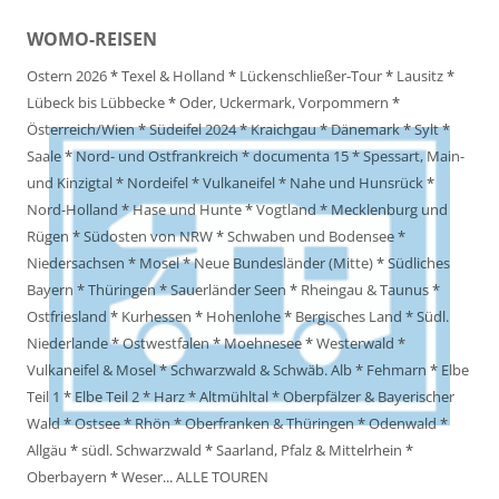
WOMO-REISEN
Ostern 2026
*
Texel & Holland
*
Lückenschließer-Tour
*
Lausitz
*
Lübeck bis Lübbecke
*
Oder, Uckermark, Vorpommern
*
Österreich/Wien
*
Südeifel 2024
*
Kraichgau
*
Dänemark
*
Sylt
*
Saale
*
Nord- und Ostfrankreich
*
documenta 15
*
Spessart, Main-
und Kinzigtal
*
Nordeifel
*
Vulkaneifel
*
Nahe und Hunsrück
*
Nord-Holland
*
Hase und Hunte
*
Vogtland
*
Mecklenburg und
Rügen
*
Südosten von NRW
*
Schwaben und Bodensee
*
Niedersachsen
*
Mosel
*
Neue Bundesländer (Mitte)
*
Südliches
Bayern
*
Thüringen
*
Sauerländer Seen
*
Rheingau & Taunus
*
Ostfriesland
*
Kurhessen
*
Hohenlohe
*
Bergisches Land
*
Südl.
Niederlande
*
Ostwestfalen
*
Moehnesee
*
Westerwald
*
Vulkaneifel & Mosel
*
Schwarzwald & Schwäb. Alb
*
Fehmarn
*
Elbe
Teil 1
*
Elbe Teil 2
*
Harz
*
Altmühltal
*
Oberpfälzer & Bayerischer
Wald
*
Ostsee
*
Rhön
*
Oberfranken & Thüringen
*
Odenwald
*
Allgäu
*
südl. Schwarzwald
*
Saarland, Pfalz & Mittelrhein
*
Oberbayern
*
Weser
...
ALLE TOUREN