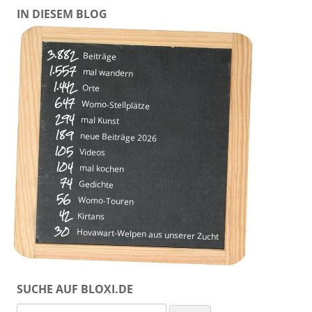
IN DIESEM BLOG
3.882
Beiträge
1.557
mal wandern
1.442
Orte
647
Womo-Stellplätze
294
mal Kunst
189
neue Beiträge 2026
105
Videos
104
mal kochen
74
Gedichte
56
Womo-Touren
42
Kirtans
30
Hovawart-Welpen aus unserer Zucht
SUCHE AUF BLOXI.DE
Suchen