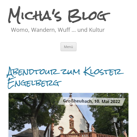
Micha's Blog
Womo, Wandern, Wuff … und Kultur
Zum
Menü
Inhalt
springen
Abendtour zum Kloster
Engelberg
Großheubach, 10. Mai 2022