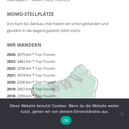
WOMO-STELLPLÄTZE
Von Aach bis Zwickau. Hier haben wir schon gestanden und
glücklich in die Gegend geblickt (klick mich).
WIR WANDERN
2024:
3075 km *
Top-Touren
2023:
3482 km *
Top-Touren
2022:
3258 km *
Top-Touren
2021:
3074 km *
Top-Touren
2020:
2206 km *
Top-Touren
2019:
2007 km *
Top-Touren
2018:
2359 km *
Top-Touren
2017:
2361 km *
Top-Touren
Diese Website benutzt Cookies. Wenn du die Website weiter
2016:
2231 km *
Top-Touren
nutzt, gehen wir von deinem Einverständnis aus.
2015:
1427 km *
Top-Touren
OK
2014:
793 km *
Top-Touren