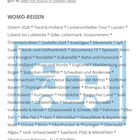
gibt es
alles mit Kunst in diesem Blog
.
WOMO-REISEN
Ostern 2026
*
Texel & Holland
*
Lückenschließer-Tour
*
Lausitz
*
Lübeck bis Lübbecke
*
Oder, Uckermark, Vorpommern
*
Österreich/Wien
*
Südeifel 2024
*
Kraichgau
*
Dänemark
*
Sylt
*
Saale
*
Nord- und Ostfrankreich
*
documenta 15
*
Spessart, Main-
und Kinzigtal
*
Nordeifel
*
Vulkaneifel
*
Nahe und Hunsrück
*
Nord-Holland
*
Hase und Hunte
*
Vogtland
*
Mecklenburg und
Rügen
*
Südosten von NRW
*
Schwaben und Bodensee
*
Niedersachsen
*
Mosel
*
Neue Bundesländer (Mitte)
*
Südliches
Bayern
*
Thüringen
*
Sauerländer Seen
*
Rheingau & Taunus
*
Ostfriesland
*
Kurhessen
*
Hohenlohe
*
Bergisches Land
*
Südl.
Niederlande
*
Ostwestfalen
*
Moehnesee
*
Westerwald
*
Vulkaneifel & Mosel
*
Schwarzwald & Schwäb. Alb
*
Fehmarn
*
Elbe
Teil 1
*
Elbe Teil 2
*
Harz
*
Altmühltal
*
Oberpfälzer & Bayerischer
Wald
*
Ostsee
*
Rhön
*
Oberfranken & Thüringen
*
Odenwald
*
Allgäu
*
südl. Schwarzwald
*
Saarland, Pfalz & Mittelrhein
*
Oberbayern
*
Weser
...
ALLE TOUREN