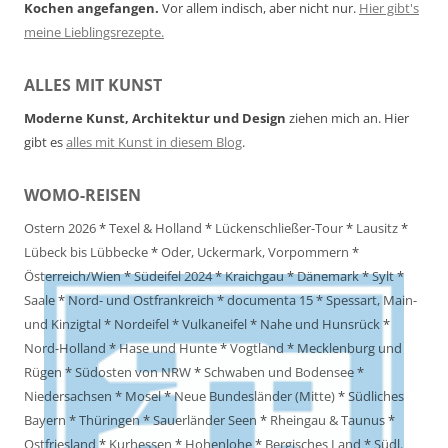
Kochen angefangen.
Vor allem indisch, aber nicht nur.
Hier gibt's
meine Lieblingsrezepte.
ALLES MIT KUNST
Moderne Kunst, Architektur und Design
ziehen mich an. Hier
gibt es
alles mit Kunst in diesem Blog
.
WOMO-REISEN
Ostern 2026
*
Texel & Holland
*
Lückenschließer-Tour
*
Lausitz
*
Lübeck bis Lübbecke
*
Oder, Uckermark, Vorpommern
*
Österreich/Wien
*
Südeifel 2024
*
Kraichgau
*
Dänemark
*
Sylt
*
Saale
*
Nord- und Ostfrankreich
*
documenta 15
*
Spessart, Main-
und Kinzigtal
*
Nordeifel
*
Vulkaneifel
*
Nahe und Hunsrück
*
Nord-Holland
*
Hase und Hunte
*
Vogtland
*
Mecklenburg und
Rügen
*
Südosten von NRW
*
Schwaben und Bodensee
*
Niedersachsen
*
Mosel
*
Neue Bundesländer (Mitte)
*
Südliches
Bayern
*
Thüringen
*
Sauerländer Seen
*
Rheingau & Taunus
*
Ostfriesland
*
Kurhessen
*
Hohenlohe
*
Bergisches Land
*
Südl.