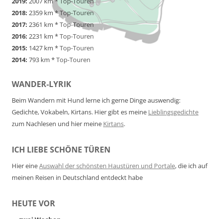
2019:
2007 km *
Top-Touren
2018:
2359 km *
Top-Touren
2017:
2361 km *
Top-Touren
2016:
2231 km *
Top-Touren
2015:
1427 km *
Top-Touren
2014:
793 km *
Top-Touren
WANDER-LYRIK
Beim Wandern mit Hund lerne ich gerne Dinge auswendig:
Gedichte, Vokabeln, Kirtans. Hier gibt es meine
Lieblingsgedichte
zum Nachlesen und hier meine
Kirtans
.
ICH LIEBE SCHÖNE TÜREN
Hier eine
Auswahl der schönsten Haustüren und Portale
, die ich auf
meinen Reisen in Deutschland entdeckt habe
HEUTE VOR