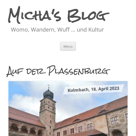
Micha's Blog
Womo, Wandern, Wuff … und Kultur
Zum
Menü
Inhalt
springen
Auf der Plassenburg
Kulmbach, 18. April 2023