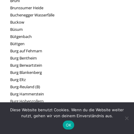
Brühl
Brunssumer Heide
Buchenegger Wasserfälle
Buckow
Büsum
Bütgenbach
Büttgen
Burg auf Fehmarn
Burg Bentheim
Burg Berwartstein
Burg Blankenberg
Burg Eltz
Burg-Reuland (B)
Burg Hammerstein
Burg Hohenzollern
Burg im Spreewald
Diese Website benutzt Cookies. Wenn du die Website weiter
Burg Lüdinghausen
nutzt, gehen wir von deinem Einverständnis aus.
Burg Mecklenburg
OK
Burg Nideggen