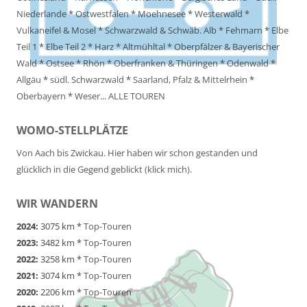
Niederlande
*
Ostwestfalen
*
Moehnesee
*
Westerwald
*
Vulkaneifel & Mosel
*
Schwarzwald & Schwäb. Alb
*
Fehmarn
*
Elbe
Teil 1
*
Elbe Teil 2
*
Harz
*
Altmühltal
*
Oberpfälzer & Bayerischer
Wald
*
Ostsee
*
Rhön
*
Oberfranken & Thüringen
*
Odenwald
*
Allgäu
*
südl. Schwarzwald
*
Saarland, Pfalz & Mittelrhein
*
Oberbayern
*
Weser
...
ALLE TOUREN
WOMO-STELLPLÄTZE
Von Aach bis Zwickau. Hier haben wir schon gestanden und
glücklich in die Gegend geblickt (klick mich).
WIR WANDERN
2024:
3075 km *
Top-Touren
2023:
3482 km *
Top-Touren
2022:
3258 km *
Top-Touren
2021:
3074 km *
Top-Touren
2020:
2206 km *
Top-Touren