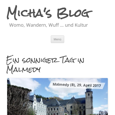
Micha's Blog
Womo, Wandern, Wuff … und Kultur
Zum
Menü
Inhalt
springen
Ein sonniger Tag in
Malmedy
Malmedy (B), 29. April 2017