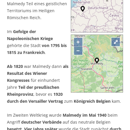
Malmedy Teil eines geistlichen
Territoriums im Heiligen
Römischen Reich.
Im
Gefolge der
Napoleonischen Kriege
+
⤢
gehörte die Stadt
von 1795 bis
−
1815 zu Frankreich
.
Ab 1820
war Malmedy dann
als
Resultat des Wiener
Kongresses
für einhundert
Jahre
Teil der preußischen
Rheinprovinz
, bevor es
1920
durch den Versailler Vertrag
zum
Königreich Belgien
kam.
Im Zweiten Weltkrieg wurde
Malmedy im Mai 1940
beim
Angriff
deutscher Verbände
auf das neutrale Belgien
besetzt
.
Vier Jahre später
wurde die Stadt zunächst
durch