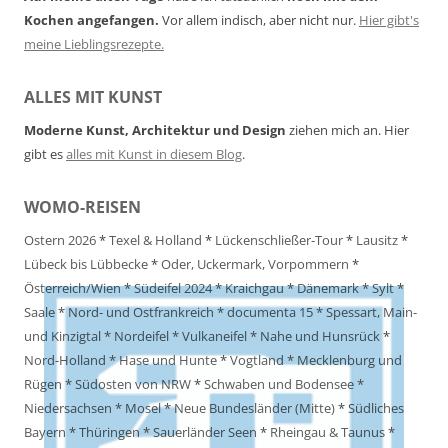
Kochen angefangen.
Vor allem indisch, aber nicht nur.
Hier gibt's
meine Lieblingsrezepte.
ALLES MIT KUNST
Moderne Kunst, Architektur und Design
ziehen mich an. Hier
gibt es
alles mit Kunst in diesem Blog
.
WOMO-REISEN
Ostern 2026
*
Texel & Holland
*
Lückenschließer-Tour
*
Lausitz
*
Lübeck bis Lübbecke
*
Oder, Uckermark, Vorpommern
*
Österreich/Wien
*
Südeifel 2024
*
Kraichgau
*
Dänemark
*
Sylt
*
Saale
*
Nord- und Ostfrankreich
*
documenta 15
*
Spessart, Main-
und Kinzigtal
*
Nordeifel
*
Vulkaneifel
*
Nahe und Hunsrück
*
Nord-Holland
*
Hase und Hunte
*
Vogtland
*
Mecklenburg und
Rügen
*
Südosten von NRW
*
Schwaben und Bodensee
*
Niedersachsen
*
Mosel
*
Neue Bundesländer (Mitte)
*
Südliches
Bayern
*
Thüringen
*
Sauerländer Seen
*
Rheingau & Taunus
*