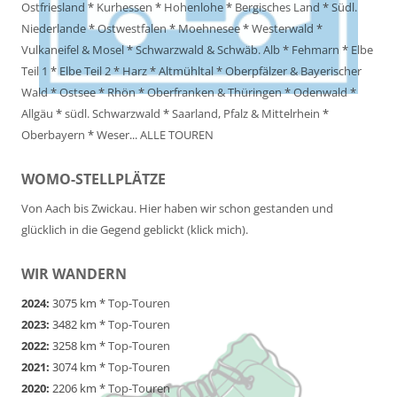
Ostfriesland
*
Kurhessen
*
Hohenlohe
*
Bergisches Land
*
Südl.
Niederlande
*
Ostwestfalen
*
Moehnesee
*
Westerwald
*
Vulkaneifel & Mosel
*
Schwarzwald & Schwäb. Alb
*
Fehmarn
*
Elbe
Teil 1
*
Elbe Teil 2
*
Harz
*
Altmühltal
*
Oberpfälzer & Bayerischer
Wald
*
Ostsee
*
Rhön
*
Oberfranken & Thüringen
*
Odenwald
*
Allgäu
*
südl. Schwarzwald
*
Saarland, Pfalz & Mittelrhein
*
Oberbayern
*
Weser
...
ALLE TOUREN
WOMO-STELLPLÄTZE
Von Aach bis Zwickau. Hier haben wir schon gestanden und
glücklich in die Gegend geblickt (klick mich).
WIR WANDERN
2024:
3075 km *
Top-Touren
2023:
3482 km *
Top-Touren
2022:
3258 km *
Top-Touren
2021:
3074 km *
Top-Touren
2020:
2206 km *
Top-Touren