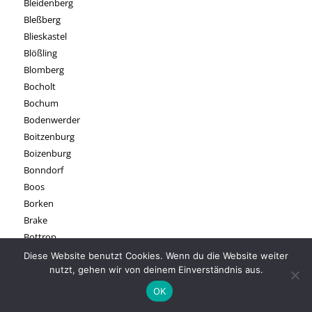
Bleidenberg
Bleßberg
Blieskastel
Blößling
Blomberg
Bocholt
Bochum
Bodenwerder
Boitzenburg
Boizenburg
Bonndorf
Boos
Borken
Brake
Bottrop
Brakel
Diese Website benutzt Cookies. Wenn du die Website weiter
Bramsche
nutzt, gehen wir von deinem Einverständnis aus.
Brandenburg an der Havel
OK
Brandenburger Tor