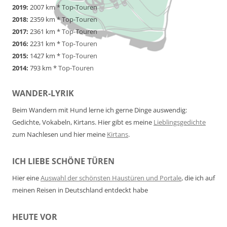
2019:
2007 km *
Top-Touren
2018:
2359 km *
Top-Touren
2017:
2361 km *
Top-Touren
2016:
2231 km *
Top-Touren
2015:
1427 km *
Top-Touren
2014:
793 km *
Top-Touren
WANDER-LYRIK
Beim Wandern mit Hund lerne ich gerne Dinge auswendig:
Gedichte, Vokabeln, Kirtans. Hier gibt es meine
Lieblingsgedichte
zum Nachlesen und hier meine
Kirtans
.
ICH LIEBE SCHÖNE TÜREN
Hier eine
Auswahl der schönsten Haustüren und Portale
, die ich auf
meinen Reisen in Deutschland entdeckt habe
HEUTE VOR