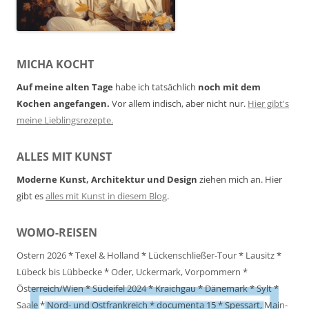
MICHA KOCHT
Auf meine alten Tage
habe ich tatsächlich
noch mit dem
Kochen angefangen.
Vor allem indisch, aber nicht nur.
Hier gibt's
meine Lieblingsrezepte.
ALLES MIT KUNST
Moderne Kunst, Architektur und Design
ziehen mich an. Hier
gibt es
alles mit Kunst in diesem Blog
.
WOMO-REISEN
Ostern 2026
*
Texel & Holland
*
Lückenschließer-Tour
*
Lausitz
*
Lübeck bis Lübbecke
*
Oder, Uckermark, Vorpommern
*
Österreich/Wien
*
Südeifel 2024
*
Kraichgau
*
Dänemark
*
Sylt
*
Saale
*
Nord- und Ostfrankreich
*
documenta 15
*
Spessart, Main-