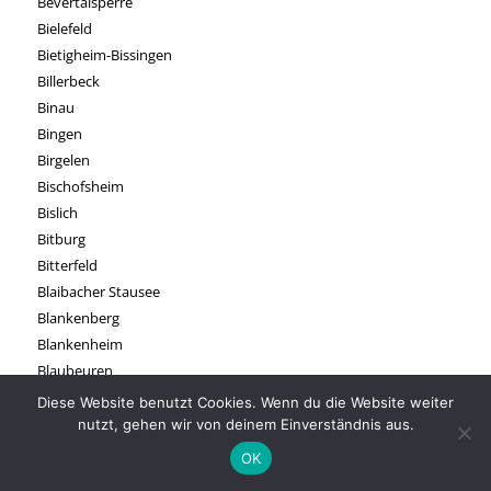
Bevertalsperre
Bielefeld
Bietigheim-Bissingen
Billerbeck
Binau
Bingen
Birgelen
Bischofsheim
Bislich
Bitburg
Bitterfeld
Blaibacher Stausee
Blankenberg
Blankenheim
Blaubeuren
Bleidenberg
Diese Website benutzt Cookies. Wenn du die Website weiter
Bleßberg
nutzt, gehen wir von deinem Einverständnis aus.
Blieskastel
OK
Blößling