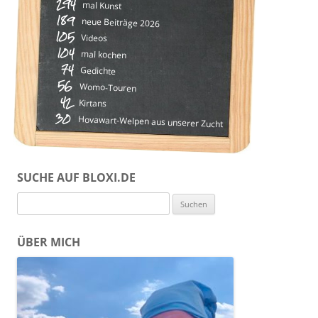
294
mal Kunst
189
neue Beiträge 2026
105
Videos
104
mal kochen
74
Gedichte
56
Womo-Touren
42
Kirtans
30
Hovawart-Welpen aus unserer Zucht
SUCHE AUF BLOXI.DE
Suchen
nach:
ÜBER MICH