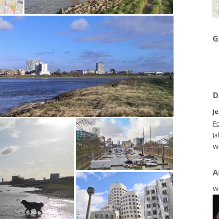
G
D
Je
Fo
Ja
W
A
Wa