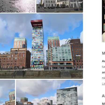
M
A
ta
a
ni
Li
A
M