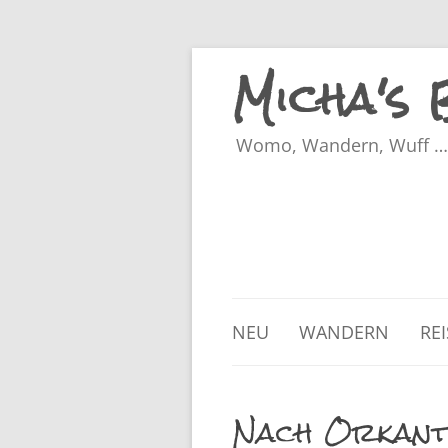
Micha's
Womo, Wandern, Wuff … 
NEU
WANDERN
RE
Nach Orkanti