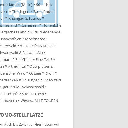
ndesländer (Mitte)
*
Südliches
ayern
*
Thüringen
*
Sauerländer
een
*
Rheingau & Taunus
*
tfriesland
*
Kurhessen
*
Hohenlohe
Bergisches Land
*
Südl. Niederlande
Ostwestfalen
*
Moehnesee
*
esterwald
*
Vulkaneifel & Mosel
*
hwarzwald & Schwäb. Alb
*
ehmarn
*
Elbe Teil 1
*
Elbe Teil 2
*
arz
*
Altmühltal
*
Oberpfälzer &
yerischer Wald
*
Ostsee
*
Rhön
*
berfranken & Thüringen
*
Odenwald
Allgäu
*
südl. Schwarzwald
*
arland, Pfalz & Mittelrhein
*
berbayern
*
Weser
...
ALLE TOUREN
OMO-STELLPLÄTZE
n Aach bis Zwickau. Hier haben wir