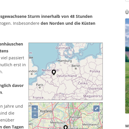
na
Ü
usgewachsene Sturm innerhalb von 48 Stunden
zogen. Insbesondere
den Norden und die Küsten
enhäuschen
tens
 viel passiert
utlich erst in
n.
nglich davor
n
.
en Jahre und
+
⤢
sind die
−
egenüber
M
in den Tagen