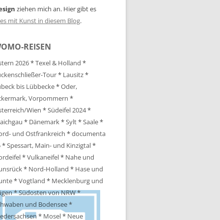
esign
ziehen mich an. Hier gibt es
les mit Kunst in diesem Blog
.
OMO-REISEN
tern 2026
*
Texel & Holland
*
ckenschließer-Tour
*
Lausitz
*
beck bis Lübbecke
*
Oder,
ckermark, Vorpommern
*
terreich/Wien
*
Südeifel 2024
*
aichgau
*
Dänemark
*
Sylt
*
Saale
*
rd- und Ostfrankreich
*
documenta
5
*
Spessart, Main- und Kinzigtal
*
rdeifel
*
Vulkaneifel
*
Nahe und
unsrück
*
Nord-Holland
*
Hase und
unte
*
Vogtland
*
Mecklenburg und
ügen
*
Südosten von NRW
*
chwaben und Bodensee
*
iedersachsen
*
Mosel
*
Neue