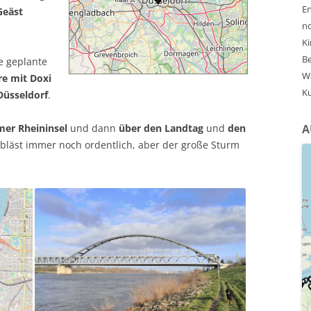
En
Geäst
no
Ki
Be
te geplante
Wa
re mit Doxi
Ku
Düsseldorf
.
er Rheininsel
und dann
über den Landtag
und
den
A
 bläst immer noch ordentlich, aber der große Sturm