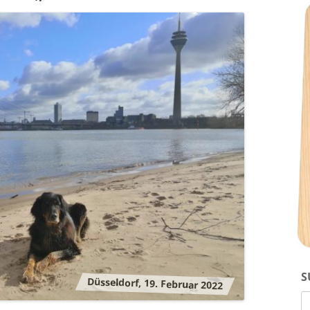
DOXI (*2013)
B-WURF 2007
HUNDESPORT
C-WURF 2011
D-WURF 2013
S
Düsseldorf, 19. Februar 2022
S