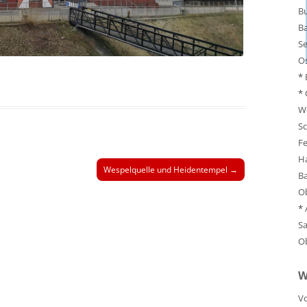
Bu
B
S
Os
*
*
W
Sc
F
H
Wespelquelle und Heidentempel
→
Ba
O
*
Sa
O
W
Vo