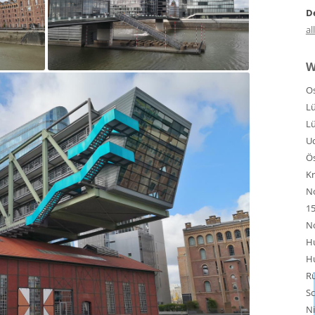
D
al
W
Os
Lü
Lü
U
Ös
Kr
No
1
No
H
H
R
S
N