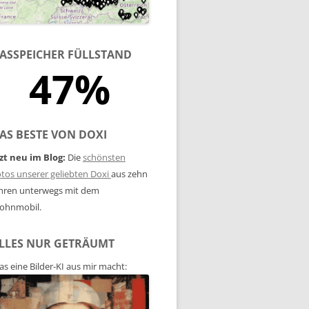
ASSPEICHER FÜLLSTAND
47%
AS BESTE VON DOXI
zt neu im Blog:
Die
schönsten
tos unserer geliebten Doxi
aus zehn
hren unterwegs mit dem
ohnmobil.
LLES NUR GETRÄUMT
s eine Bilder-KI aus mir macht: