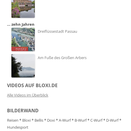
... zehn Jahren
Dreiflüssestadt Passau
Am Fuße des Großen Arbers
VIDEOS AUF BLOXI.DE
Alle Videos im Überblick
BILDERWAND
Reisen
*
Bloxi
*
Bellis
*
Doxi
*
A-Wurf
*
B-Wurf
*
C-Wurf
*
D-Wurf
*
Hundesport