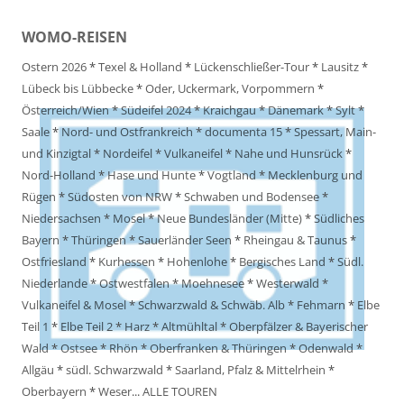
WOMO-REISEN
Ostern 2026
*
Texel & Holland
*
Lückenschließer-Tour
*
Lausitz
*
Lübeck bis Lübbecke
*
Oder, Uckermark, Vorpommern
*
Österreich/Wien
*
Südeifel 2024
*
Kraichgau
*
Dänemark
*
Sylt
*
Saale
*
Nord- und Ostfrankreich
*
documenta 15
*
Spessart, Main-
und Kinzigtal
*
Nordeifel
*
Vulkaneifel
*
Nahe und Hunsrück
*
Nord-Holland
*
Hase und Hunte
*
Vogtland
*
Mecklenburg und
Rügen
*
Südosten von NRW
*
Schwaben und Bodensee
*
Niedersachsen
*
Mosel
*
Neue Bundesländer (Mitte)
*
Südliches
Bayern
*
Thüringen
*
Sauerländer Seen
*
Rheingau & Taunus
*
Ostfriesland
*
Kurhessen
*
Hohenlohe
*
Bergisches Land
*
Südl.
Niederlande
*
Ostwestfalen
*
Moehnesee
*
Westerwald
*
Vulkaneifel & Mosel
*
Schwarzwald & Schwäb. Alb
*
Fehmarn
*
Elbe
Teil 1
*
Elbe Teil 2
*
Harz
*
Altmühltal
*
Oberpfälzer & Bayerischer
Wald
*
Ostsee
*
Rhön
*
Oberfranken & Thüringen
*
Odenwald
*
Allgäu
*
südl. Schwarzwald
*
Saarland, Pfalz & Mittelrhein
*
Oberbayern
*
Weser
...
ALLE TOUREN