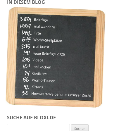
IN DIESEM BLOG
3.884
Beiträge
1.557
mal wandern
1.442
Orte
647
Womo-Stellplätze
295
mal Kunst
191
neue Beiträge 2026
105
Videos
104
mal kochen
74
Gedichte
56
Womo-Touren
42
Kirtans
30
Hovawart-Welpen aus unserer Zucht
SUCHE AUF BLOXI.DE
Suchen