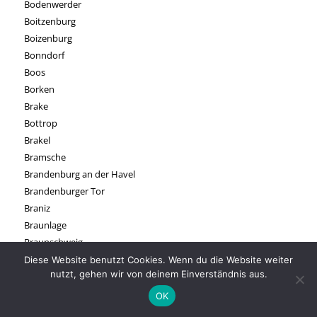
Bodenwerder
Boitzenburg
Boizenburg
Bonndorf
Boos
Borken
Brake
Bottrop
Brakel
Bramsche
Brandenburg an der Havel
Brandenburger Tor
Braniz
Braunlage
Braunschweig
Breitscheid
Diese Website benutzt Cookies. Wenn du die Website weiter
nutzt, gehen wir von deinem Einverständnis aus.
Bremen
Bremerhaven
OK
Breskens