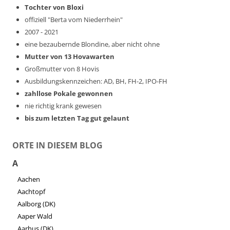
Tochter von Bloxi
offiziell "Berta vom Niederrhein"
2007 - 2021
eine bezaubernde Blondine, aber nicht ohne
Mutter von 13 Hovawarten
Großmutter von 8 Hovis
Ausbildungskennzeichen: AD, BH, FH-2, IPO-FH
zahllose Pokale gewonnen
nie richtig krank gewesen
bis zum letzten Tag gut gelaunt
ORTE IN DIESEM BLOG
A
Aachen
Aachtopf
Aalborg (DK)
Aaper Wald
Aarhus (DK)