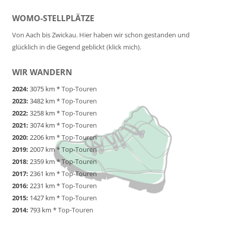
WOMO-STELLPLÄTZE
Von Aach bis Zwickau. Hier haben wir schon gestanden und
glücklich in die Gegend geblickt (klick mich).
WIR WANDERN
2024:
3075 km *
Top-Touren
2023:
3482 km *
Top-Touren
2022:
3258 km *
Top-Touren
2021:
3074 km *
Top-Touren
2020:
2206 km *
Top-Touren
2019:
2007 km *
Top-Touren
2018:
2359 km *
Top-Touren
2017:
2361 km *
Top-Touren
2016:
2231 km *
Top-Touren
2015:
1427 km *
Top-Touren
2014:
793 km *
Top-Touren