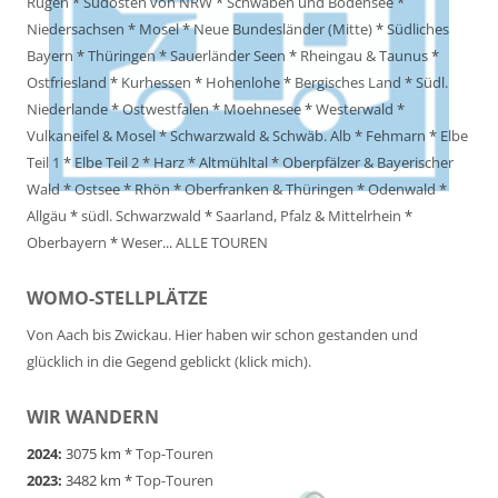
Rügen
*
Südosten von NRW
*
Schwaben und Bodensee
*
Niedersachsen
*
Mosel
*
Neue Bundesländer (Mitte)
*
Südliches
Bayern
*
Thüringen
*
Sauerländer Seen
*
Rheingau & Taunus
*
Ostfriesland
*
Kurhessen
*
Hohenlohe
*
Bergisches Land
*
Südl.
Niederlande
*
Ostwestfalen
*
Moehnesee
*
Westerwald
*
Vulkaneifel & Mosel
*
Schwarzwald & Schwäb. Alb
*
Fehmarn
*
Elbe
Teil 1
*
Elbe Teil 2
*
Harz
*
Altmühltal
*
Oberpfälzer & Bayerischer
Wald
*
Ostsee
*
Rhön
*
Oberfranken & Thüringen
*
Odenwald
*
Allgäu
*
südl. Schwarzwald
*
Saarland, Pfalz & Mittelrhein
*
Oberbayern
*
Weser
...
ALLE TOUREN
WOMO-STELLPLÄTZE
Von Aach bis Zwickau. Hier haben wir schon gestanden und
glücklich in die Gegend geblickt (klick mich).
WIR WANDERN
2024:
3075 km *
Top-Touren
2023:
3482 km *
Top-Touren