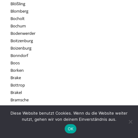
Blößling
Blomberg
Bocholt
Bochum
Bodenwerder
Boitzenburg
Boizenburg
Bonndorf
Boos
Borken
Brake
Bottrop
Brakel
Bramsche
Brandenburg an der Havel
Diese Website benutzt Cookies. Wenn du die Website weiter
Brandenburger Tor
nutzt, gehen wir von deinem Einverständnis aus.
Braniz
OK
Braunlage
Braunschweig