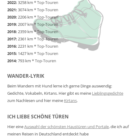
2022:
3258 km *
Top-Touren
2021:
3074 km *
Top-Touren
2020:
2206 km *
Top-Touren
2019:
2007 km *
Top-Touren
2018:
2359 km *
Top-Touren
2017:
2361 km *
Top-Touren
2016:
2231 km *
Top-Touren
2015:
1427 km *
Top-Touren
2014:
793 km *
Top-Touren
WANDER-LYRIK
Beim Wandern mit Hund lerne ich gerne Dinge auswendig:
Gedichte, Vokabeln, Kirtans. Hier gibt es meine
Lieblingsgedichte
zum Nachlesen und hier meine
Kirtans
.
ICH LIEBE SCHÖNE TÜREN
Hier eine
Auswahl der schönsten Haustüren und Portale
, die ich auf
meinen Reisen in Deutschland entdeckt habe