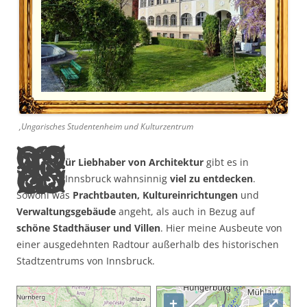
‚Ungarisches Studentenheim und Kulturzentrum
F
ür Liebhaber von Architektur
gibt es in
Innsbruck wahnsinnig
viel zu entdecken
.
Sowohl was
Prachtbauten, Kultureinrichtungen
und
Verwaltungsgebäude
angeht, als auch in Bezug auf
schöne Stadthäuser und Villen
. Hier meine Ausbeute von
einer ausgedehnten Radtour außerhalb des historischen
Stadtzentrums von Innsbruck.
+
⤢