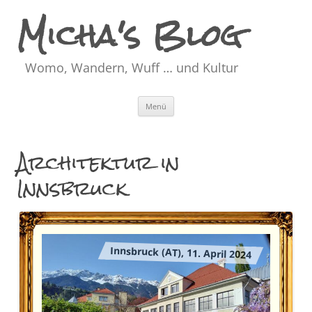
Micha's Blog
Womo, Wandern, Wuff … und Kultur
Zum
Menü
Inhalt
springen
Architektur in
Innsbruck
Innsbruck (AT), 11. April 2024