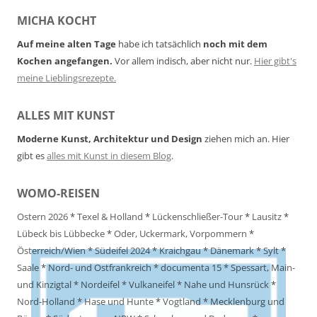
MICHA KOCHT
Auf meine alten Tage
habe ich tatsächlich
noch mit dem
Kochen angefangen.
Vor allem indisch, aber nicht nur.
Hier gibt's
meine Lieblingsrezepte.
ALLES MIT KUNST
Moderne Kunst, Architektur und Design
ziehen mich an. Hier
gibt es
alles mit Kunst in diesem Blog
.
WOMO-REISEN
Ostern 2026
*
Texel & Holland
*
Lückenschließer-Tour
*
Lausitz
*
Lübeck bis Lübbecke
*
Oder, Uckermark, Vorpommern
*
Österreich/Wien
*
Südeifel 2024
*
Kraichgau
*
Dänemark
*
Sylt
*
Saale
*
Nord- und Ostfrankreich
*
documenta 15
*
Spessart, Main-
und Kinzigtal
*
Nordeifel
*
Vulkaneifel
*
Nahe und Hunsrück
*
Nord-Holland
*
Hase und Hunte
*
Vogtland
*
Mecklenburg und