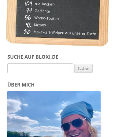
104
mal kochen
74
Gedichte
56
Womo-Touren
42
Kirtans
30
Hovawart-Welpen aus unserer Zucht
SUCHE AUF BLOXI.DE
Suchen
nach:
ÜBER MICH