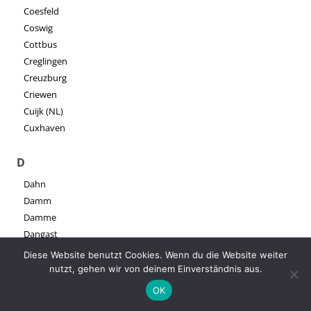
Coesfeld
Coswig
Cottbus
Creglingen
Creuzburg
Criewen
Cuijk (NL)
Cuxhaven
D
Dahn
Damm
Damme
Dangast
Darmstadt
Diese Website benutzt Cookies. Wenn du die Website weiter
Darßer Ort
nutzt, gehen wir von deinem Einverständnis aus.
Dassel
OK
Dattenfeld