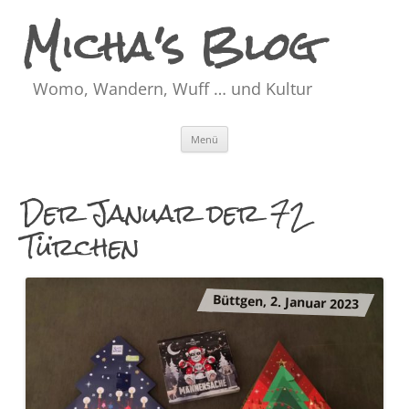
Micha's Blog
Womo, Wandern, Wuff … und Kultur
Zum
Menü
Inhalt
springen
Der Januar der 72
Türchen
Büttgen, 2. Januar 2023