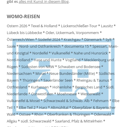
gibt es
alles mit Kunst in diesem Blog
.
WOMO-REISEN
Ostern 2026
*
Texel & Holland
*
Lückenschließer-Tour
*
Lausitz
*
Lübeck bis Lübbecke
*
Oder, Uckermark, Vorpommern
*
Österreich/Wien
*
Südeifel 2024
*
Kraichgau
*
Dänemark
*
Sylt
*
Saale
*
Nord- und Ostfrankreich
*
documenta 15
*
Spessart, Main-
und Kinzigtal
*
Nordeifel
*
Vulkaneifel
*
Nahe und Hunsrück
*
Nord-Holland
*
Hase und Hunte
*
Vogtland
*
Mecklenburg und
Rügen
*
Südosten von NRW
*
Schwaben und Bodensee
*
Niedersachsen
*
Mosel
*
Neue Bundesländer (Mitte)
*
Südliches
Bayern
*
Thüringen
*
Sauerländer Seen
*
Rheingau & Taunus
*
Ostfriesland
*
Kurhessen
*
Hohenlohe
*
Bergisches Land
*
Südl.
Niederlande
*
Ostwestfalen
*
Moehnesee
*
Westerwald
*
Vulkaneifel & Mosel
*
Schwarzwald & Schwäb. Alb
*
Fehmarn
*
Elbe
Teil 1
*
Elbe Teil 2
*
Harz
*
Altmühltal
*
Oberpfälzer & Bayerischer
Wald
*
Ostsee
*
Rhön
*
Oberfranken & Thüringen
*
Odenwald
*
Allgäu
*
südl. Schwarzwald
*
Saarland, Pfalz & Mittelrhein
*