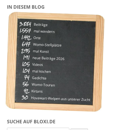
IN DIESEM BLOG
3.884
Beiträge
1.557
mal wandern
1.442
Orte
647
Womo-Stellplätze
295
mal Kunst
191
neue Beiträge 2026
105
Videos
104
mal kochen
74
Gedichte
56
Womo-Touren
42
Kirtans
30
Hovawart-Welpen aus unserer Zucht
SUCHE AUF BLOXI.DE