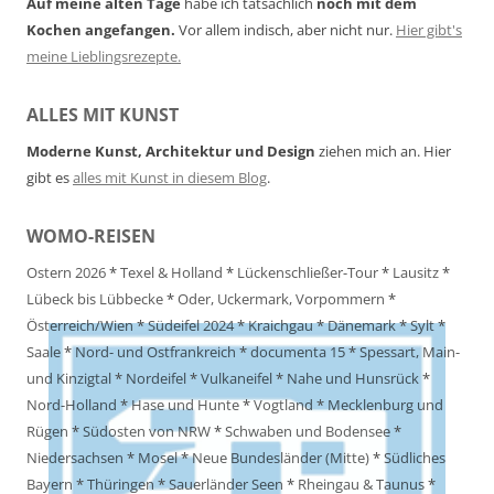
Auf meine alten Tage
habe ich tatsächlich
noch mit dem
Kochen angefangen.
Vor allem indisch, aber nicht nur.
Hier gibt's
meine Lieblingsrezepte.
ALLES MIT KUNST
Moderne Kunst, Architektur und Design
ziehen mich an. Hier
gibt es
alles mit Kunst in diesem Blog
.
WOMO-REISEN
Ostern 2026
*
Texel & Holland
*
Lückenschließer-Tour
*
Lausitz
*
Lübeck bis Lübbecke
*
Oder, Uckermark, Vorpommern
*
Österreich/Wien
*
Südeifel 2024
*
Kraichgau
*
Dänemark
*
Sylt
*
Saale
*
Nord- und Ostfrankreich
*
documenta 15
*
Spessart, Main-
und Kinzigtal
*
Nordeifel
*
Vulkaneifel
*
Nahe und Hunsrück
*
Nord-Holland
*
Hase und Hunte
*
Vogtland
*
Mecklenburg und
Rügen
*
Südosten von NRW
*
Schwaben und Bodensee
*
Niedersachsen
*
Mosel
*
Neue Bundesländer (Mitte)
*
Südliches
Bayern
*
Thüringen
*
Sauerländer Seen
*
Rheingau & Taunus
*