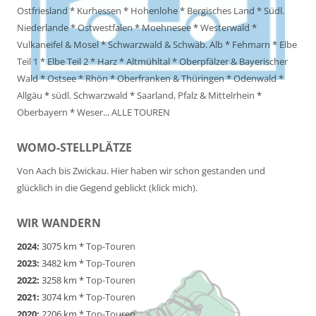
Ostfriesland
*
Kurhessen
*
Hohenlohe
*
Bergisches Land
*
Südl.
Niederlande
*
Ostwestfalen
*
Moehnesee
*
Westerwald
*
Vulkaneifel & Mosel
*
Schwarzwald & Schwäb. Alb
*
Fehmarn
*
Elbe
Teil 1
*
Elbe Teil 2
*
Harz
*
Altmühltal
*
Oberpfälzer & Bayerischer
Wald
*
Ostsee
*
Rhön
*
Oberfranken & Thüringen
*
Odenwald
*
Allgäu
*
südl. Schwarzwald
*
Saarland, Pfalz & Mittelrhein
*
Oberbayern
*
Weser
...
ALLE TOUREN
WOMO-STELLPLÄTZE
Von Aach bis Zwickau. Hier haben wir schon gestanden und
glücklich in die Gegend geblickt (klick mich).
WIR WANDERN
2024:
3075 km *
Top-Touren
2023:
3482 km *
Top-Touren
2022:
3258 km *
Top-Touren
2021:
3074 km *
Top-Touren
2020:
2206 km *
Top-Touren