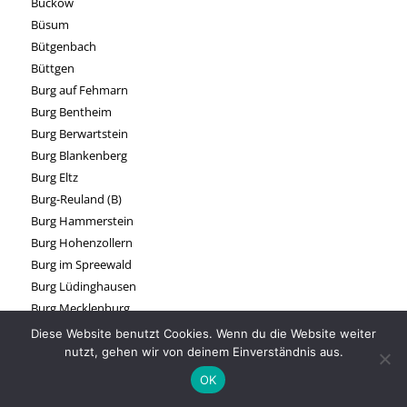
Buckow
Büsum
Bütgenbach
Büttgen
Burg auf Fehmarn
Burg Bentheim
Burg Berwartstein
Burg Blankenberg
Burg Eltz
Burg-Reuland (B)
Burg Hammerstein
Burg Hohenzollern
Burg im Spreewald
Burg Lüdinghausen
Burg Mecklenburg
Burg Nideggen
Diese Website benutzt Cookies. Wenn du die Website weiter
Burg Ravensburg
nutzt, gehen wir von deinem Einverständnis aus.
Burg Satzvey
OK
Burg Spottrup (DK)