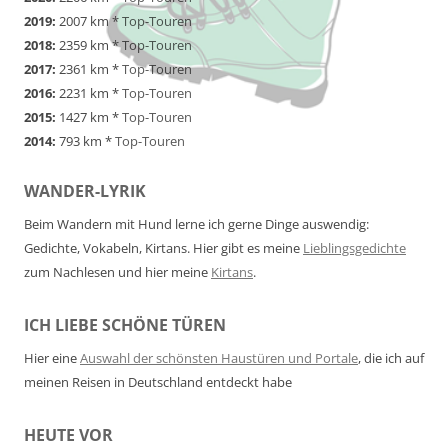
2019:
2007 km *
Top-Touren
2018:
2359 km *
Top-Touren
2017:
2361 km *
Top-Touren
2016:
2231 km *
Top-Touren
2015:
1427 km *
Top-Touren
2014:
793 km *
Top-Touren
WANDER-LYRIK
Beim Wandern mit Hund lerne ich gerne Dinge auswendig:
Gedichte, Vokabeln, Kirtans. Hier gibt es meine
Lieblingsgedichte
zum Nachlesen und hier meine
Kirtans
.
ICH LIEBE SCHÖNE TÜREN
Hier eine
Auswahl der schönsten Haustüren und Portale
, die ich auf
meinen Reisen in Deutschland entdeckt habe
HEUTE VOR