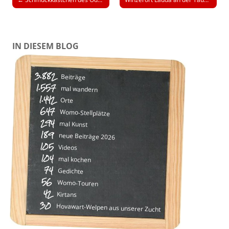
Navigation
IN DIESEM BLOG
3.882
Beiträge
1.557
mal wandern
1.442
Orte
647
Womo-Stellplätze
294
mal Kunst
189
neue Beiträge 2026
105
Videos
104
mal kochen
74
Gedichte
56
Womo-Touren
42
Kirtans
30
Hovawart-Welpen aus unserer Zucht