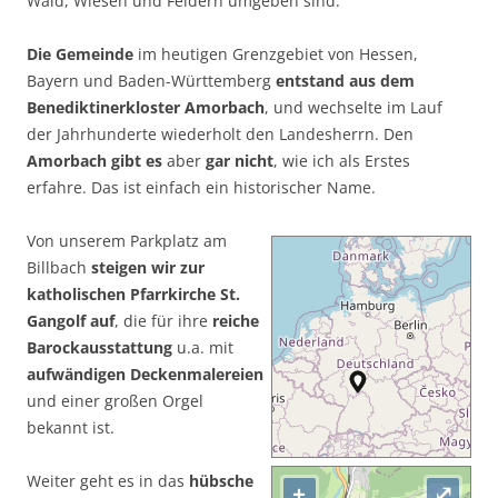
Wald, Wiesen und Feldern umgeben sind.
Die Gemeinde
im heutigen Grenzgebiet von Hessen,
Bayern und Baden-Württemberg
entstand aus dem
Benediktinerkloster Amorbach
, und wechselte im Lauf
der Jahrhunderte wiederholt den Landesherrn. Den
Amorbach gibt es
aber
gar nicht
, wie ich als Erstes
erfahre. Das ist einfach ein historischer Name.
Von unserem Parkplatz am
Billbach
steigen wir zur
katholischen Pfarrkirche St.
Gangolf auf
, die für ihre
reiche
Barockausstattung
u.a. mit
aufwändigen Deckenmalereien
und einer großen Orgel
bekannt ist.
Weiter geht es in das
hübsche
+
⤢