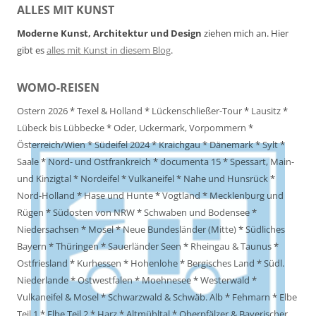
ALLES MIT KUNST
Moderne Kunst, Architektur und Design
ziehen mich an. Hier
gibt es
alles mit Kunst in diesem Blog
.
WOMO-REISEN
Ostern 2026
*
Texel & Holland
*
Lückenschließer-Tour
*
Lausitz
*
Lübeck bis Lübbecke
*
Oder, Uckermark, Vorpommern
*
Österreich/Wien
*
Südeifel 2024
*
Kraichgau
*
Dänemark
*
Sylt
*
Saale
*
Nord- und Ostfrankreich
*
documenta 15
*
Spessart, Main-
und Kinzigtal
*
Nordeifel
*
Vulkaneifel
*
Nahe und Hunsrück
*
Nord-Holland
*
Hase und Hunte
*
Vogtland
*
Mecklenburg und
Rügen
*
Südosten von NRW
*
Schwaben und Bodensee
*
Niedersachsen
*
Mosel
*
Neue Bundesländer (Mitte)
*
Südliches
Bayern
*
Thüringen
*
Sauerländer Seen
*
Rheingau & Taunus
*
Ostfriesland
*
Kurhessen
*
Hohenlohe
*
Bergisches Land
*
Südl.
Niederlande
*
Ostwestfalen
*
Moehnesee
*
Westerwald
*
Vulkaneifel & Mosel
*
Schwarzwald & Schwäb. Alb
*
Fehmarn
*
Elbe
Teil 1
*
Elbe Teil 2
*
Harz
*
Altmühltal
*
Oberpfälzer & Bayerischer