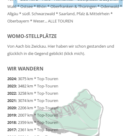
Wald
*
Ostsee
*
Rhön
*
Oberfranken & Thüringen
*
Odenwald
*
Allgäu
*
südl. Schwarzwald
*
Saarland, Pfalz & Mittelrhein
*
Oberbayern
*
Weser
...
ALLE TOUREN
WOMO-STELLPLÄTZE
Von Aach bis Zwickau. Hier haben wir schon gestanden und
glücklich in die Gegend geblickt (klick mich).
WIR WANDERN
2024:
3075 km *
Top-Touren
2023:
3482 km *
Top-Touren
2022:
3258 km *
Top-Touren
2021:
3074 km *
Top-Touren
2020:
2206 km *
Top-Touren
2019:
2007 km *
Top-Touren
2018:
2359 km *
Top-Touren
2017:
2361 km *
Top-Touren