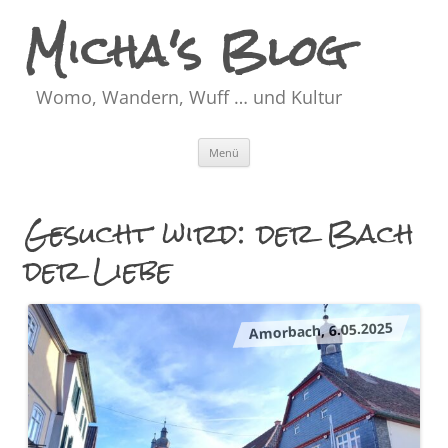
Micha's Blog
Womo, Wandern, Wuff … und Kultur
Zum
Menü
Inhalt
springen
Gesucht wird: der Bach
der Liebe
Amorbach, 6.05.2025