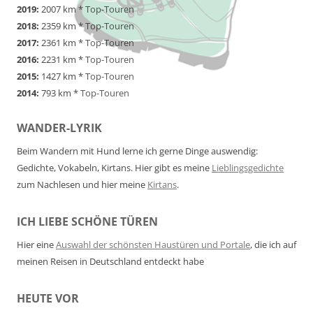
2019:
2007 km *
Top-Touren
2018:
2359 km *
Top-Touren
2017:
2361 km *
Top-Touren
2016:
2231 km *
Top-Touren
2015:
1427 km *
Top-Touren
2014:
793 km *
Top-Touren
WANDER-LYRIK
Beim Wandern mit Hund lerne ich gerne Dinge auswendig:
Gedichte, Vokabeln, Kirtans. Hier gibt es meine
Lieblingsgedichte
zum Nachlesen und hier meine
Kirtans
.
ICH LIEBE SCHÖNE TÜREN
Hier eine
Auswahl der schönsten Haustüren und Portale
, die ich auf
meinen Reisen in Deutschland entdeckt habe
HEUTE VOR