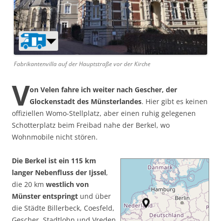
Fabrikantenvilla auf der Hauptstraße vor der Kirche
V
on Velen fahre ich weiter nach Gescher, der
Glockenstadt des Münsterlandes
. Hier gibt es keinen
offiziellen Womo-Stellplatz, aber einen ruhig gelegenen
Schotterplatz beim Freibad nahe der Berkel, wo
Wohnmobile nicht stören.
Die Berkel ist ein 115 km
langer Nebenfluss der Ijssel
,
die 20 km
westlich von
Münster entspringt
und über
die Städte Billerbeck, Coesfeld,
Gescher, Stadtlohn und Vreden