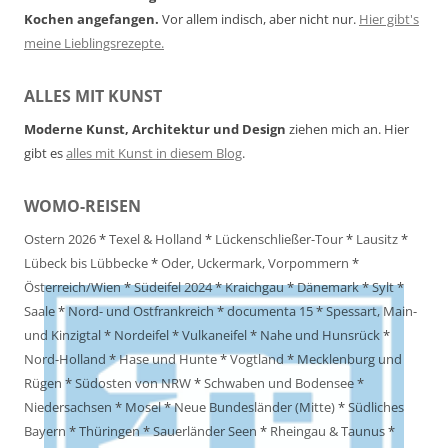
Kochen angefangen.
Vor allem indisch, aber nicht nur.
Hier gibt's
meine Lieblingsrezepte.
ALLES MIT KUNST
Moderne Kunst, Architektur und Design
ziehen mich an. Hier
gibt es
alles mit Kunst in diesem Blog
.
WOMO-REISEN
Ostern 2026
*
Texel & Holland
*
Lückenschließer-Tour
*
Lausitz
*
Lübeck bis Lübbecke
*
Oder, Uckermark, Vorpommern
*
Österreich/Wien
*
Südeifel 2024
*
Kraichgau
*
Dänemark
*
Sylt
*
Saale
*
Nord- und Ostfrankreich
*
documenta 15
*
Spessart, Main-
und Kinzigtal
*
Nordeifel
*
Vulkaneifel
*
Nahe und Hunsrück
*
Nord-Holland
*
Hase und Hunte
*
Vogtland
*
Mecklenburg und
Rügen
*
Südosten von NRW
*
Schwaben und Bodensee
*
Niedersachsen
*
Mosel
*
Neue Bundesländer (Mitte)
*
Südliches
Bayern
*
Thüringen
*
Sauerländer Seen
*
Rheingau & Taunus
*