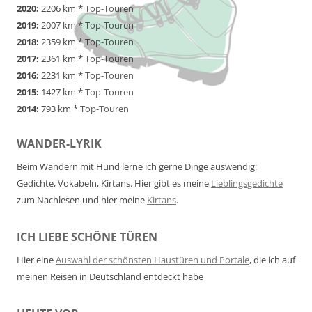
2020:
2206 km *
Top-Touren
2019:
2007 km *
Top-Touren
2018:
2359 km *
Top-Touren
2017:
2361 km *
Top-Touren
2016:
2231 km *
Top-Touren
2015:
1427 km *
Top-Touren
2014:
793 km *
Top-Touren
WANDER-LYRIK
Beim Wandern mit Hund lerne ich gerne Dinge auswendig:
Gedichte, Vokabeln, Kirtans. Hier gibt es meine
Lieblingsgedichte
zum Nachlesen und hier meine
Kirtans
.
ICH LIEBE SCHÖNE TÜREN
Hier eine
Auswahl der schönsten Haustüren und Portale
, die ich auf
meinen Reisen in Deutschland entdeckt habe