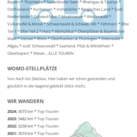
Bayern
*
Thüringen
*
Sauerländer Seen
*
Rheingau & Taunus
*
Ostfriesland
*
Kurhessen
*
Hohenlohe
*
Bergisches Land
*
Südl.
Niederlande
*
Ostwestfalen
*
Moehnesee
*
Westerwald
*
Vulkaneifel & Mosel
*
Schwarzwald & Schwäb. Alb
*
Fehmarn
*
Elbe
Teil 1
*
Elbe Teil 2
*
Harz
*
Altmühltal
*
Oberpfälzer & Bayerischer
Wald
*
Ostsee
*
Rhön
*
Oberfranken & Thüringen
*
Odenwald
*
Allgäu
*
südl. Schwarzwald
*
Saarland, Pfalz & Mittelrhein
*
Oberbayern
*
Weser
...
ALLE TOUREN
WOMO-STELLPLÄTZE
Von Aach bis Zwickau. Hier haben wir schon gestanden und
glücklich in die Gegend geblickt (klick mich).
WIR WANDERN
2024:
3075 km *
Top-Touren
2023:
3482 km *
Top-Touren
2022:
3258 km *
Top-Touren
2021:
3074 km *
Top-Touren