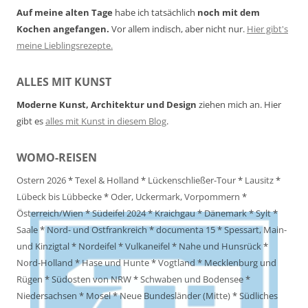
Auf meine alten Tage
habe ich tatsächlich
noch mit dem
Kochen angefangen.
Vor allem indisch, aber nicht nur.
Hier gibt's
meine Lieblingsrezepte.
ALLES MIT KUNST
Moderne Kunst, Architektur und Design
ziehen mich an. Hier
gibt es
alles mit Kunst in diesem Blog
.
WOMO-REISEN
Ostern 2026
*
Texel & Holland
*
Lückenschließer-Tour
*
Lausitz
*
Lübeck bis Lübbecke
*
Oder, Uckermark, Vorpommern
*
Österreich/Wien
*
Südeifel 2024
*
Kraichgau
*
Dänemark
*
Sylt
*
Saale
*
Nord- und Ostfrankreich
*
documenta 15
*
Spessart, Main-
und Kinzigtal
*
Nordeifel
*
Vulkaneifel
*
Nahe und Hunsrück
*
Nord-Holland
*
Hase und Hunte
*
Vogtland
*
Mecklenburg und
Rügen
*
Südosten von NRW
*
Schwaben und Bodensee
*
Niedersachsen
*
Mosel
*
Neue Bundesländer (Mitte)
*
Südliches