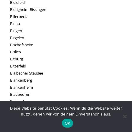
Bielefeld
Bietigheim-Bissingen
Billerbeck
Binau
Bingen
Birgelen
Bischofsheim
Bislich
Bitburg
Bitterfeld
Blaibacher Stausee
Blankenberg
Blankenheim
Blaubeuren
Bleidenberg
Bleßberg
Diese Website benutzt Cookies. Wenn du die Website weiter
nutzt, gehen wir von deinem Einverständnis aus.
Blieskastel
Blößling
OK
Blomberg