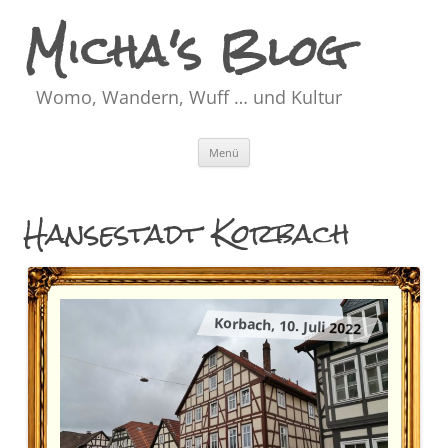
Micha's Blog
Womo, Wandern, Wuff … und Kultur
Zum
Menü
Inhalt
springen
Hansestadt Korbach
Korbach, 10. Juli 2022