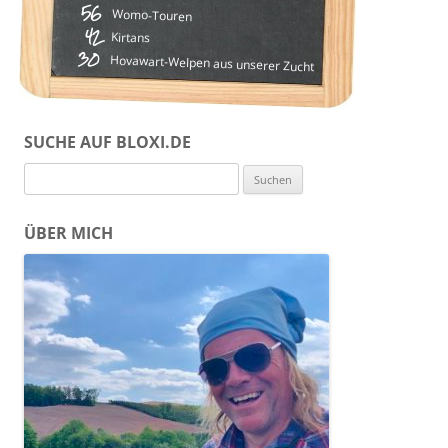
56
Womo-Touren
42
Kirtans
30
Hovawart-Welpen aus unserer Zucht
SUCHE AUF BLOXI.DE
Suchen
nach:
ÜBER MICH