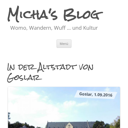
Micha's Blog
Womo, Wandern, Wuff … und Kultur
Zum
Menü
Inhalt
springen
In der Altstadt von
Goslar
Goslar, 1.09.2016