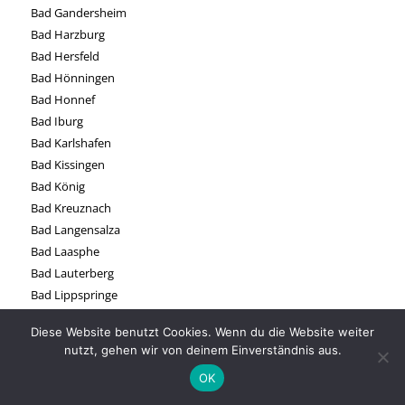
Bad Gandersheim
Bad Harzburg
Bad Hersfeld
Bad Hönningen
Bad Honnef
Bad Iburg
Bad Karlshafen
Bad Kissingen
Bad König
Bad Kreuznach
Bad Langensalza
Bad Laasphe
Bad Lauterberg
Bad Lippspringe
Baden-Baden
Diese Website benutzt Cookies. Wenn du die Website weiter
Bad Marienberg
nutzt, gehen wir von deinem Einverständnis aus.
Bad Mergentheim
OK
Bad Münstereifel
Bad Muskau