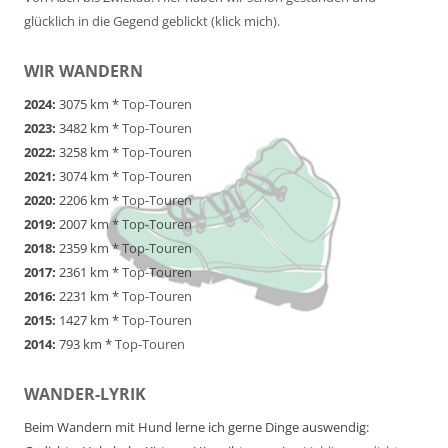
glücklich in die Gegend geblickt (klick mich).
WIR WANDERN
2024:
3075 km *
Top-Touren
2023:
3482 km *
Top-Touren
2022:
3258 km *
Top-Touren
2021:
3074 km *
Top-Touren
2020:
2206 km *
Top-Touren
2019:
2007 km *
Top-Touren
2018:
2359 km *
Top-Touren
2017:
2361 km *
Top-Touren
2016:
2231 km *
Top-Touren
2015:
1427 km *
Top-Touren
2014:
793 km *
Top-Touren
WANDER-LYRIK
Beim Wandern mit Hund lerne ich gerne Dinge auswendig: