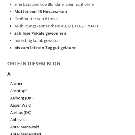
eine bezaubernde Blondine, aber nicht ohne
Mutter von 13 Hovawarten
Großmutter von 8 Hovis
Ausbildungskennzeichen: AD, BH, FH-2, IPO-FH
zahllose Pokale gewonnen
nie richtig krank gewesen
bis zum letzten Tag gut gelaunt
ORTE IN DIESEM BLOG
A
Aachen
Aachtopf
Aalborg (DK)
Aaper Wald
Aarhus (DK)
Abbeville
Abtei Mariawald
Abtei Marienstett