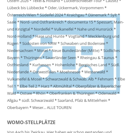
Ostern 2026
*
Texel & Holland
*
Lückenschließer-Tour
*
Lausitz
*
Lübeck bis Lübbecke
*
Oder, Uckermark, Vorpommern
*
Österreich/Wien
*
Südeifel 2024
*
Kraichgau
*
Dänemark
*
Sylt
*
Saale
*
Nord- und Ostfrankreich
*
documenta 15
*
Spessart, Main-
und Kinzigtal
*
Nordeifel
*
Vulkaneifel
*
Nahe und Hunsrück
*
Nord-Holland
*
Hase und Hunte
*
Vogtland
*
Mecklenburg und
Rügen
*
Südosten von NRW
*
Schwaben und Bodensee
*
Niedersachsen
*
Mosel
*
Neue Bundesländer (Mitte)
*
Südliches
Bayern
*
Thüringen
*
Sauerländer Seen
*
Rheingau & Taunus
*
Ostfriesland
*
Kurhessen
*
Hohenlohe
*
Bergisches Land
*
Südl.
Niederlande
*
Ostwestfalen
*
Moehnesee
*
Westerwald
*
Vulkaneifel & Mosel
*
Schwarzwald & Schwäb. Alb
*
Fehmarn
*
Elbe
Teil 1
*
Elbe Teil 2
*
Harz
*
Altmühltal
*
Oberpfälzer & Bayerischer
Wald
*
Ostsee
*
Rhön
*
Oberfranken & Thüringen
*
Odenwald
*
Allgäu
*
südl. Schwarzwald
*
Saarland, Pfalz & Mittelrhein
*
Oberbayern
*
Weser
...
ALLE TOUREN
WOMO-STELLPLÄTZE
Von Aach bis Zwickau. Hier haben wir schon gestanden und