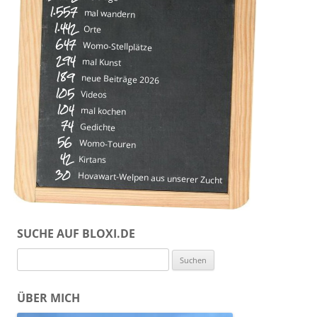
1.557
mal wandern
1.442
Orte
647
Womo-Stellplätze
294
mal Kunst
189
neue Beiträge 2026
105
Videos
104
mal kochen
74
Gedichte
56
Womo-Touren
42
Kirtans
30
Hovawart-Welpen aus unserer Zucht
SUCHE AUF BLOXI.DE
Suchen
nach:
ÜBER MICH