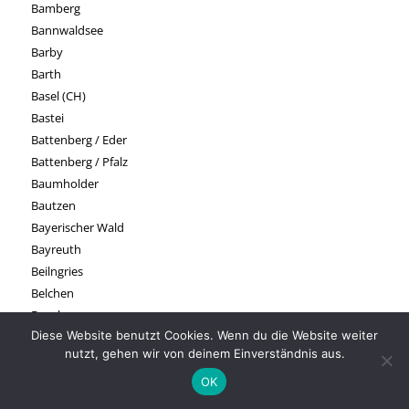
Bamberg
Bannwaldsee
Barby
Barth
Basel (CH)
Bastei
Battenberg / Eder
Battenberg / Pfalz
Baumholder
Bautzen
Bayerischer Wald
Bayreuth
Beilngries
Belchen
Bensberg
Diese Website benutzt Cookies. Wenn du die Website weiter
Bentheim
nutzt, gehen wir von deinem Einverständnis aus.
Bentlage
Berchtesgadener Alpen
OK
Bergheim