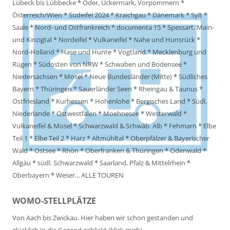
Lübeck bis Lübbecke
*
Oder, Uckermark, Vorpommern
*
Österreich/Wien
*
Südeifel 2024
*
Kraichgau
*
Dänemark
*
Sylt
*
Saale
*
Nord- und Ostfrankreich
*
documenta 15
*
Spessart, Main-
und Kinzigtal
*
Nordeifel
*
Vulkaneifel
*
Nahe und Hunsrück
*
Nord-Holland
*
Hase und Hunte
*
Vogtland
*
Mecklenburg und
Rügen
*
Südosten von NRW
*
Schwaben und Bodensee
*
Niedersachsen
*
Mosel
*
Neue Bundesländer (Mitte)
*
Südliches
Bayern
*
Thüringen
*
Sauerländer Seen
*
Rheingau & Taunus
*
Ostfriesland
*
Kurhessen
*
Hohenlohe
*
Bergisches Land
*
Südl.
Niederlande
*
Ostwestfalen
*
Moehnesee
*
Westerwald
*
Vulkaneifel & Mosel
*
Schwarzwald & Schwäb. Alb
*
Fehmarn
*
Elbe
Teil 1
*
Elbe Teil 2
*
Harz
*
Altmühltal
*
Oberpfälzer & Bayerischer
Wald
*
Ostsee
*
Rhön
*
Oberfranken & Thüringen
*
Odenwald
*
Allgäu
*
südl. Schwarzwald
*
Saarland, Pfalz & Mittelrhein
*
Oberbayern
*
Weser
...
ALLE TOUREN
WOMO-STELLPLÄTZE
Von Aach bis Zwickau. Hier haben wir schon gestanden und
glücklich in die Gegend geblickt (klick mich).