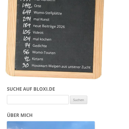
1.442
Orte
647
Womo-Stellplätze
294
mal Kunst
189
neue Beiträge 2026
105
Videos
104
mal kochen
74
Gedichte
56
Womo-Touren
42
Kirtans
30
Hovawart-Welpen aus unserer Zucht
SUCHE AUF BLOXI.DE
Suchen
nach:
ÜBER MICH