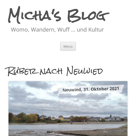
Micha's Blog
Womo, Wandern, Wuff … und Kultur
Zum
Menü
Inhalt
springen
Rüber nach Neuwied
Neuwied, 31. Oktober 2021