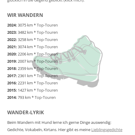
WIR WANDERN
2024:
3075 km *
Top-Touren
2023:
3482 km *
Top-Touren
2022:
3258 km *
Top-Touren
2021:
3074 km *
Top-Touren
2020:
2206 km *
Top-Touren
2019:
2007 km *
Top-Touren
2018:
2359 km *
Top-Touren
2017:
2361 km *
Top-Touren
2016:
2231 km *
Top-Touren
2015:
1427 km *
Top-Touren
2014:
793 km *
Top-Touren
WANDER-LYRIK
Beim Wandern mit Hund lerne ich gerne Dinge auswendig:
Gedichte, Vokabeln, Kirtans. Hier gibt es meine
Lieblingsgedichte