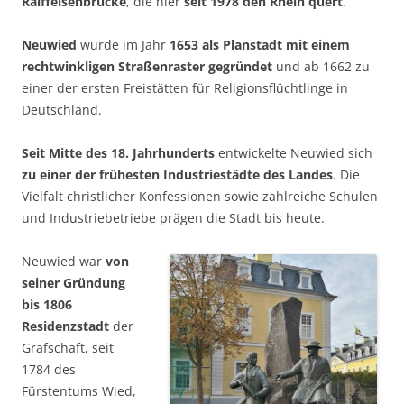
Raiffeisenbrücke
, die hier
seit 1978 den Rhein quert
.
Neuwied
wurde im Jahr
1653 als Planstadt mit einem
rechtwinkligen Straßenraster gegründet
und ab 1662 zu
einer der ersten Freistätten für Religionsflüchtlinge in
Deutschland.
Seit Mitte des 18. Jahrhunderts
entwickelte Neuwied sich
zu einer der frühesten Industriestädte des Landes
. Die
Vielfalt christlicher Konfessionen sowie zahlreiche Schulen
und Industriebetriebe prägen die Stadt bis heute.
Neuwied war
von
seiner Gründung
bis 1806
Residenzstadt
der
Grafschaft, seit
1784 des
Fürstentums Wied,