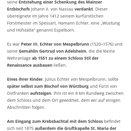
seine
Entstehung einer Schenkung des Mainzer
Erzbischofs
Johann II. von Nassau
verdankt
. Dieser
übereignete im Jahre 1412 seinem kurfürstlichen
Forstmeister im Spessart, Hamann Echter, eine „Wüstung
und Hofstätte“ genannt Espelborn.
Es war
Peter III. Echter von Mespelbrunn
(1520–1576) und
seine
Gemahlin Gertrud von Adelsheim
, die die kleine
Wehranlage
ab 1551 zu einem Schloss Stil der
Renaissance ausbauen
ließen.
Eines ihrer Kinder
, Julius Echter von Mespelbrunn, sollte
später selbst zum Bischof von Würzburg
und Fürst von
Ostfranken
aufsteigen
. Ihm ist ein 8 km Rundweg zwischen
dem Schloss und dem Ort gewidmet, dem wir auf einigen
Abschnitten folgen.
Am Eingang zum Krebsbachtal mit dem Schloss
befindet
sich seit 1875
außerdem die Gruftkapelle St. Maria der