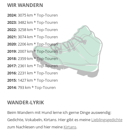
WIR WANDERN
2024:
3075 km *
Top-Touren
2023:
3482 km *
Top-Touren
2022:
3258 km *
Top-Touren
2021:
3074 km *
Top-Touren
2020:
2206 km *
Top-Touren
2019:
2007 km *
Top-Touren
2018:
2359 km *
Top-Touren
2017:
2361 km *
Top-Touren
2016:
2231 km *
Top-Touren
2015:
1427 km *
Top-Touren
2014:
793 km *
Top-Touren
WANDER-LYRIK
Beim Wandern mit Hund lerne ich gerne Dinge auswendig:
Gedichte, Vokabeln, Kirtans. Hier gibt es meine
Lieblingsgedichte
zum Nachlesen und hier meine
Kirtans
.