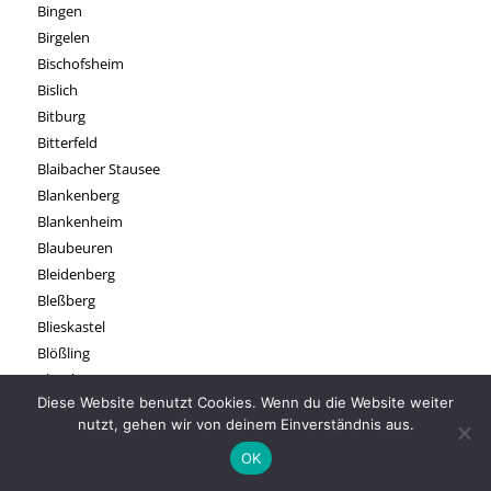
Bingen
Birgelen
Bischofsheim
Bislich
Bitburg
Bitterfeld
Blaibacher Stausee
Blankenberg
Blankenheim
Blaubeuren
Bleidenberg
Bleßberg
Blieskastel
Blößling
Blomberg
Diese Website benutzt Cookies. Wenn du die Website weiter
Bocholt
nutzt, gehen wir von deinem Einverständnis aus.
Bochum
Bodenwerder
OK
Boitzenburg