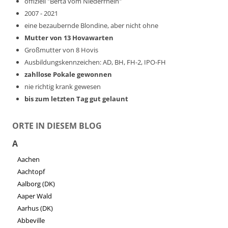
offiziell "Berta vom Niederrhein"
2007 - 2021
eine bezaubernde Blondine, aber nicht ohne
Mutter von 13 Hovawarten
Großmutter von 8 Hovis
Ausbildungskennzeichen: AD, BH, FH-2, IPO-FH
zahllose Pokale gewonnen
nie richtig krank gewesen
bis zum letzten Tag gut gelaunt
ORTE IN DIESEM BLOG
A
Aachen
Aachtopf
Aalborg (DK)
Aaper Wald
Aarhus (DK)
Abbeville