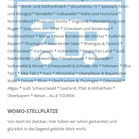
Saale
*
Nord- und Ostfrankreich
*
documenta 15
*
Spessart, Main-
und Kinzigtal
*
Nordeifel
*
Vulkaneifel
*
Nahe und Hunsrück
*
Nord-Holland
*
Hase und Hunte
*
Vogtland
*
Mecklenburg und
Rügen
*
Südosten von NRW
*
Schwaben und Bodensee
*
Niedersachsen
*
Mosel
*
Neue Bundesländer (Mitte)
*
Südliches
Bayern
*
Thüringen
*
Sauerländer Seen
*
Rheingau & Taunus
*
Ostfriesland
*
Kurhessen
*
Hohenlohe
*
Bergisches Land
*
Südl.
Niederlande
*
Ostwestfalen
*
Moehnesee
*
Westerwald
*
Vulkaneifel & Mosel
*
Schwarzwald & Schwäb. Alb
*
Fehmarn
*
Elbe
Teil 1
*
Elbe Teil 2
*
Harz
*
Altmühltal
*
Oberpfälzer & Bayerischer
Wald
*
Ostsee
*
Rhön
*
Oberfranken & Thüringen
*
Odenwald
*
Allgäu
*
südl. Schwarzwald
*
Saarland, Pfalz & Mittelrhein
*
Oberbayern
*
Weser
...
ALLE TOUREN
WOMO-STELLPLÄTZE
Von Aach bis Zwickau. Hier haben wir schon gestanden und
glücklich in die Gegend geblickt (klick mich).