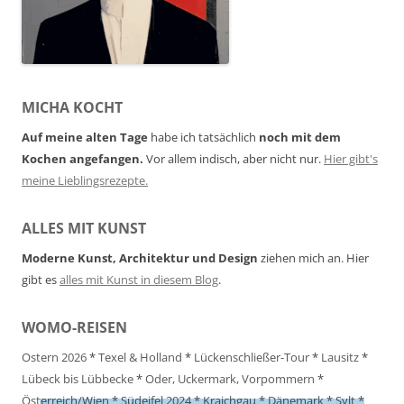
MICHA KOCHT
Auf meine alten Tage
habe ich tatsächlich
noch mit dem
Kochen angefangen.
Vor allem indisch, aber nicht nur.
Hier gibt's
meine Lieblingsrezepte.
ALLES MIT KUNST
Moderne Kunst, Architektur und Design
ziehen mich an. Hier
gibt es
alles mit Kunst in diesem Blog
.
WOMO-REISEN
Ostern 2026
*
Texel & Holland
*
Lückenschließer-Tour
*
Lausitz
*
Lübeck bis Lübbecke
*
Oder, Uckermark, Vorpommern
*
Österreich/Wien
*
Südeifel 2024
*
Kraichgau
*
Dänemark
*
Sylt
*