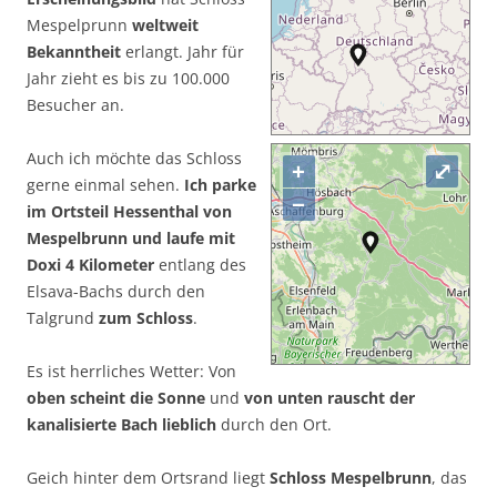
Mespelprunn
weltweit
Bekanntheit
erlangt. Jahr für
Jahr zieht es bis zu 100.000
Besucher an.
Auch ich möchte das Schloss
+
⤢
gerne einmal sehen.
Ich parke
−
im Ortsteil Hessenthal von
Mespelbrunn und laufe mit
Doxi 4 Kilometer
entlang des
Elsava-Bachs durch den
Talgrund
zum Schloss
.
Es ist herrliches Wetter: Von
oben scheint die Sonne
und
von unten rauscht der
kanalisierte Bach lieblich
durch den Ort.
Geich hinter dem Ortsrand liegt
Schloss Mespelbrunn
, das