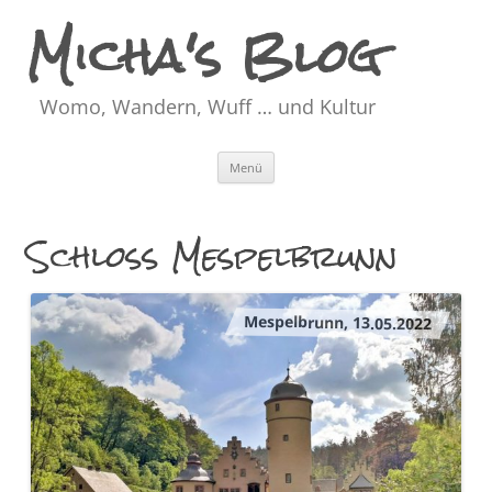
Micha's Blog
Womo, Wandern, Wuff … und Kultur
Zum
Menü
Inhalt
springen
Schloss Mespelbrunn
Mespelbrunn, 13.05.2022