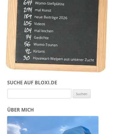
647
Womo-Stellplätze
294
mal Kunst
189
neue Beiträge 2026
105
Videos
104
mal kochen
74
Gedichte
56
Womo-Touren
42
Kirtans
30
Hovawart-Welpen aus unserer Zucht
SUCHE AUF BLOXI.DE
Suchen
nach:
ÜBER MICH