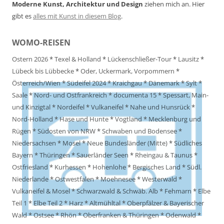
Moderne Kunst, Architektur und Design
ziehen mich an. Hier
gibt es
alles mit Kunst in diesem Blog
.
WOMO-REISEN
Ostern 2026
*
Texel & Holland
*
Lückenschließer-Tour
*
Lausitz
*
Lübeck bis Lübbecke
*
Oder, Uckermark, Vorpommern
*
Österreich/Wien
*
Südeifel 2024
*
Kraichgau
*
Dänemark
*
Sylt
*
Saale
*
Nord- und Ostfrankreich
*
documenta 15
*
Spessart, Main-
und Kinzigtal
*
Nordeifel
*
Vulkaneifel
*
Nahe und Hunsrück
*
Nord-Holland
*
Hase und Hunte
*
Vogtland
*
Mecklenburg und
Rügen
*
Südosten von NRW
*
Schwaben und Bodensee
*
Niedersachsen
*
Mosel
*
Neue Bundesländer (Mitte)
*
Südliches
Bayern
*
Thüringen
*
Sauerländer Seen
*
Rheingau & Taunus
*
Ostfriesland
*
Kurhessen
*
Hohenlohe
*
Bergisches Land
*
Südl.
Niederlande
*
Ostwestfalen
*
Moehnesee
*
Westerwald
*
Vulkaneifel & Mosel
*
Schwarzwald & Schwäb. Alb
*
Fehmarn
*
Elbe
Teil 1
*
Elbe Teil 2
*
Harz
*
Altmühltal
*
Oberpfälzer & Bayerischer
Wald
*
Ostsee
*
Rhön
*
Oberfranken & Thüringen
*
Odenwald
*