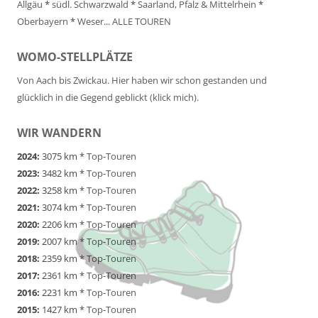
Allgäu
*
südl. Schwarzwald
*
Saarland, Pfalz & Mittelrhein
*
Oberbayern
*
Weser
...
ALLE TOUREN
WOMO-STELLPLÄTZE
Von Aach bis Zwickau. Hier haben wir schon gestanden und
glücklich in die Gegend geblickt (klick mich).
WIR WANDERN
2024:
3075 km *
Top-Touren
2023:
3482 km *
Top-Touren
2022:
3258 km *
Top-Touren
2021:
3074 km *
Top-Touren
2020:
2206 km *
Top-Touren
2019:
2007 km *
Top-Touren
2018:
2359 km *
Top-Touren
2017:
2361 km *
Top-Touren
2016:
2231 km *
Top-Touren
2015:
1427 km *
Top-Touren