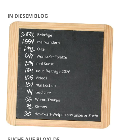
IN DIESEM BLOG
3.882
Beiträge
1.557
mal wandern
1.442
Orte
647
Womo-Stellplätze
294
mal Kunst
189
neue Beiträge 2026
105
Videos
104
mal kochen
74
Gedichte
56
Womo-Touren
42
Kirtans
30
Hovawart-Welpen aus unserer Zucht
SUCHE AUF BLOXI.DE