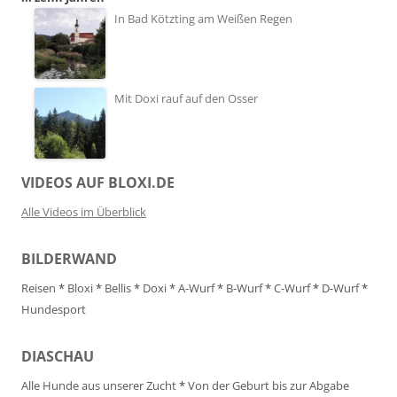
In Bad Kötzting am Weißen Regen
Mit Doxi rauf auf den Osser
VIDEOS AUF BLOXI.DE
Alle Videos im Überblick
BILDERWAND
Reisen
*
Bloxi
*
Bellis
*
Doxi
*
A-Wurf
*
B-Wurf
*
C-Wurf
*
D-Wurf
*
Hundesport
DIASCHAU
Alle Hunde aus unserer Zucht
*
Von der Geburt bis zur Abgabe