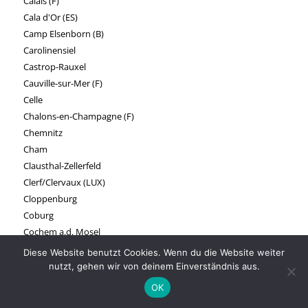
Calais (F)
Cala d'Or (ES)
Camp Elsenborn (B)
Carolinensiel
Castrop-Rauxel
Cauville-sur-Mer (F)
Celle
Chalons-en-Champagne (F)
Chemnitz
Cham
Clausthal-Zellerfeld
Clerf/Clervaux (LUX)
Cloppenburg
Coburg
Cochem a.d. Mosel
Coesfeld
Diese Website benutzt Cookies. Wenn du die Website weiter
Coswig
nutzt, gehen wir von deinem Einverständnis aus.
Cottbus
OK
Creglingen