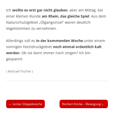
Ich
wollte es erst gar nicht glauben
, aber am Mittag, bei
einer kleinen Runde
am Rhein, das gleiche Spiel
: Aus dem
Naturschutzgebiet „Ölgangsinsel“ waren deutlich
Vogelstimmen zu vernehmen.
Allerdings soll es
in der kommenden Woche
unter einem
sonnigen Hochdruckgebiet
noch einmal ordentlich kalt
werden
. Ob sie dann immer noch singen? Ich bin
gespannt.
(
Michael Tischer
)
Beitrags-
←
Lecker Döppekooche
Norbert Kricke – Bewegung im Raum
Navigation