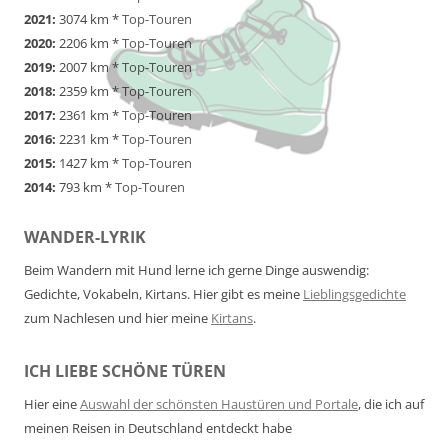
2021:
3074 km *
Top-Touren
2020:
2206 km *
Top-Touren
2019:
2007 km *
Top-Touren
2018:
2359 km *
Top-Touren
2017:
2361 km *
Top-Touren
2016:
2231 km *
Top-Touren
2015:
1427 km *
Top-Touren
2014:
793 km *
Top-Touren
WANDER-LYRIK
Beim Wandern mit Hund lerne ich gerne Dinge auswendig:
Gedichte, Vokabeln, Kirtans. Hier gibt es meine
Lieblingsgedichte
zum Nachlesen und hier meine
Kirtans
.
ICH LIEBE SCHÖNE TÜREN
Hier eine
Auswahl der schönsten Haustüren und Portale
, die ich auf
meinen Reisen in Deutschland entdeckt habe