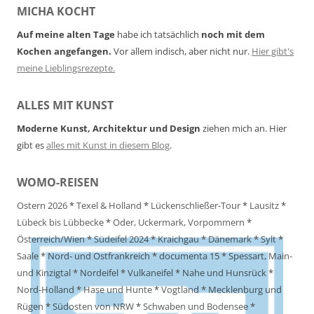
MICHA KOCHT
Auf meine alten Tage
habe ich tatsächlich
noch mit dem
Kochen angefangen.
Vor allem indisch, aber nicht nur.
Hier gibt's
meine Lieblingsrezepte.
ALLES MIT KUNST
Moderne Kunst, Architektur und Design
ziehen mich an. Hier
gibt es
alles mit Kunst in diesem Blog
.
WOMO-REISEN
Ostern 2026
*
Texel & Holland
*
Lückenschließer-Tour
*
Lausitz
*
Lübeck bis Lübbecke
*
Oder, Uckermark, Vorpommern
*
Österreich/Wien
*
Südeifel 2024
*
Kraichgau
*
Dänemark
*
Sylt
*
Saale
*
Nord- und Ostfrankreich
*
documenta 15
*
Spessart, Main-
und Kinzigtal
*
Nordeifel
*
Vulkaneifel
*
Nahe und Hunsrück
*
Nord-Holland
*
Hase und Hunte
*
Vogtland
*
Mecklenburg und
Rügen
*
Südosten von NRW
*
Schwaben und Bodensee
*