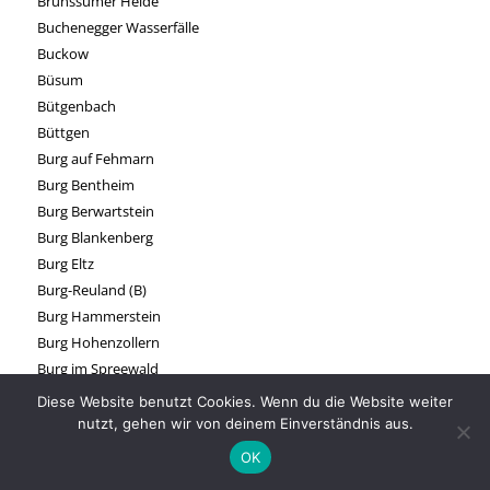
Brunssumer Heide
Buchenegger Wasserfälle
Buckow
Büsum
Bütgenbach
Büttgen
Burg auf Fehmarn
Burg Bentheim
Burg Berwartstein
Burg Blankenberg
Burg Eltz
Burg-Reuland (B)
Burg Hammerstein
Burg Hohenzollern
Burg im Spreewald
Burg Lüdinghausen
Diese Website benutzt Cookies. Wenn du die Website weiter
Burg Mecklenburg
nutzt, gehen wir von deinem Einverständnis aus.
Burg Nideggen
OK
Burg Ravensburg