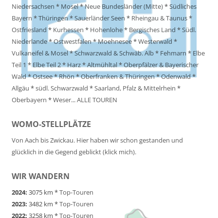
Niedersachsen
*
Mosel
*
Neue Bundesländer (Mitte)
*
Südliches
Bayern
*
Thüringen
*
Sauerländer Seen
*
Rheingau & Taunus
*
Ostfriesland
*
Kurhessen
*
Hohenlohe
*
Bergisches Land
*
Südl.
Niederlande
*
Ostwestfalen
*
Moehnesee
*
Westerwald
*
Vulkaneifel & Mosel
*
Schwarzwald & Schwäb. Alb
*
Fehmarn
*
Elbe
Teil 1
*
Elbe Teil 2
*
Harz
*
Altmühltal
*
Oberpfälzer & Bayerischer
Wald
*
Ostsee
*
Rhön
*
Oberfranken & Thüringen
*
Odenwald
*
Allgäu
*
südl. Schwarzwald
*
Saarland, Pfalz & Mittelrhein
*
Oberbayern
*
Weser
...
ALLE TOUREN
WOMO-STELLPLÄTZE
Von Aach bis Zwickau. Hier haben wir schon gestanden und
glücklich in die Gegend geblickt (klick mich).
WIR WANDERN
2024:
3075 km *
Top-Touren
2023:
3482 km *
Top-Touren
2022:
3258 km *
Top-Touren