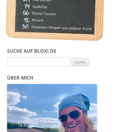
74
Gedichte
56
Womo-Touren
42
Kirtans
30
Hovawart-Welpen aus unserer Zucht
SUCHE AUF BLOXI.DE
Suchen
nach:
ÜBER MICH