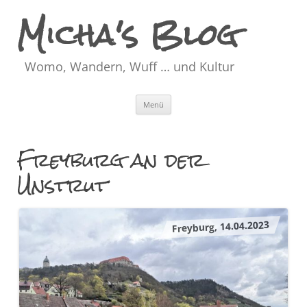
Micha's Blog
Womo, Wandern, Wuff … und Kultur
Zum
Menü
Inhalt
springen
Freyburg an der
Unstrut
Freyburg, 14.04.2023