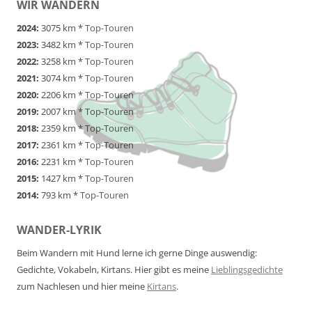
WIR WANDERN
2024:
3075 km *
Top-Touren
2023:
3482 km *
Top-Touren
2022:
3258 km *
Top-Touren
2021:
3074 km *
Top-Touren
2020:
2206 km *
Top-Touren
2019:
2007 km *
Top-Touren
2018:
2359 km *
Top-Touren
2017:
2361 km *
Top-Touren
2016:
2231 km *
Top-Touren
2015:
1427 km *
Top-Touren
2014:
793 km *
Top-Touren
WANDER-LYRIK
Beim Wandern mit Hund lerne ich gerne Dinge auswendig:
Gedichte, Vokabeln, Kirtans. Hier gibt es meine
Lieblingsgedichte
zum Nachlesen und hier meine
Kirtans
.