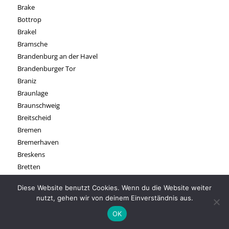
Brake
Bottrop
Brakel
Bramsche
Brandenburg an der Havel
Brandenburger Tor
Braniz
Braunlage
Braunschweig
Breitscheid
Bremen
Bremerhaven
Breskens
Bretten
Brexbach
Diese Website benutzt Cookies. Wenn du die Website weiter
Brilon
nutzt, gehen wir von deinem Einverständnis aus.
Brocken
OK
Brodenbach
Brohltal