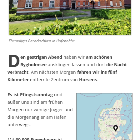
Ehemaliges Barockschloss in Hafennähe
D
en gestrigen Abend
haben wir
am schönen
Bygholmsee
ausklingen lassen und dort
die Nacht
verbracht
. Am nächsten Morgen
fahren wir ins fünf
Kilometer
entfernte Zentrum von
Horsens
.
Es ist Pfingstsonntag
und
außer uns sind am frühen
Morgen nur wenige Jogger und
die Morgenangler am Hafen
unterwegs.
Mit
60.000 Einwohnern
ist