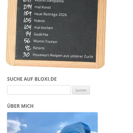
Womo-Stellplätze
294
mal Kunst
189
neue Beiträge 2026
105
Videos
104
mal kochen
74
Gedichte
56
Womo-Touren
42
Kirtans
30
Hovawart-Welpen aus unserer Zucht
SUCHE AUF BLOXI.DE
Suchen
nach:
ÜBER MICH