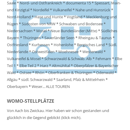
Saale
*
Nord- und Ostfrankreich
*
documenta 15
*
Spessart, Main-
und Kinzigtal
*
Nordeifel
*
Vulkaneifel
*
Nahe und Hunsrück
*
Nord-Holland
*
Hase und Hunte
*
Vogtland
*
Mecklenburg und
Rügen
*
Südosten von NRW
*
Schwaben und Bodensee
*
Niedersachsen
*
Mosel
*
Neue Bundesländer (Mitte)
*
Südliches
Bayern
*
Thüringen
*
Sauerländer Seen
*
Rheingau & Taunus
*
Ostfriesland
*
Kurhessen
*
Hohenlohe
*
Bergisches Land
*
Südl.
Niederlande
*
Ostwestfalen
*
Moehnesee
*
Westerwald
*
Vulkaneifel & Mosel
*
Schwarzwald & Schwäb. Alb
*
Fehmarn
*
Elbe
Teil 1
*
Elbe Teil 2
*
Harz
*
Altmühltal
*
Oberpfälzer & Bayerischer
Wald
*
Ostsee
*
Rhön
*
Oberfranken & Thüringen
*
Odenwald
*
Allgäu
*
südl. Schwarzwald
*
Saarland, Pfalz & Mittelrhein
*
Oberbayern
*
Weser
...
ALLE TOUREN
WOMO-STELLPLÄTZE
Von Aach bis Zwickau. Hier haben wir schon gestanden und
glücklich in die Gegend geblickt (klick mich).