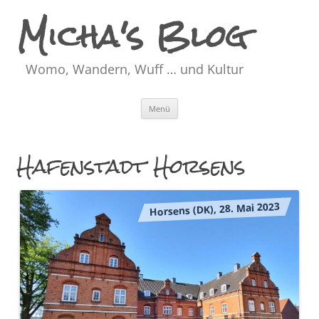
Micha's Blog
Womo, Wandern, Wuff … und Kultur
Zum
Menü
Inhalt
springen
Hafenstadt Horsens
Horsens (DK), 28. Mai 2023