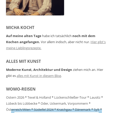
MICHA KOCHT
Auf meine alten Tage
habe ich tatsächlich
noch mit dem
Kochen angefangen.
Vor allem indisch, aber nicht nur.
Hier gibt's
meine Lieblingsrezepte.
ALLES MIT KUNST
Moderne Kunst, Architektur und Design
ziehen mich an. Hier
gibt es
alles mit Kunst in diesem Blog
.
WOMO-REISEN
Ostern 2026
*
Texel & Holland
*
Lückenschließer-Tour
*
Lausitz
*
Lübeck bis Lübbecke
*
Oder, Uckermark, Vorpommern
*
Österreich/Wien
*
Südeifel 2024
*
Kraichgau
*
Dänemark
*
Sylt
*