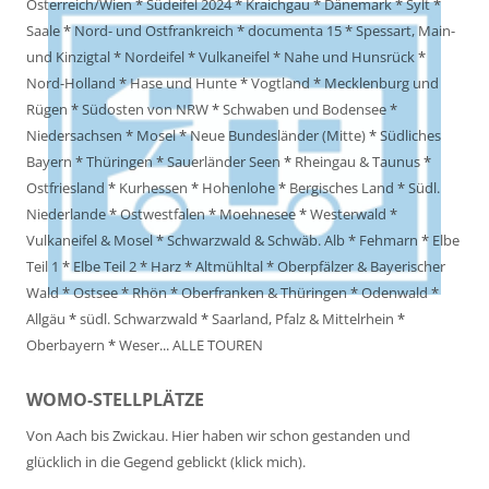
Österreich/Wien
*
Südeifel 2024
*
Kraichgau
*
Dänemark
*
Sylt
*
Saale
*
Nord- und Ostfrankreich
*
documenta 15
*
Spessart, Main-
und Kinzigtal
*
Nordeifel
*
Vulkaneifel
*
Nahe und Hunsrück
*
Nord-Holland
*
Hase und Hunte
*
Vogtland
*
Mecklenburg und
Rügen
*
Südosten von NRW
*
Schwaben und Bodensee
*
Niedersachsen
*
Mosel
*
Neue Bundesländer (Mitte)
*
Südliches
Bayern
*
Thüringen
*
Sauerländer Seen
*
Rheingau & Taunus
*
Ostfriesland
*
Kurhessen
*
Hohenlohe
*
Bergisches Land
*
Südl.
Niederlande
*
Ostwestfalen
*
Moehnesee
*
Westerwald
*
Vulkaneifel & Mosel
*
Schwarzwald & Schwäb. Alb
*
Fehmarn
*
Elbe
Teil 1
*
Elbe Teil 2
*
Harz
*
Altmühltal
*
Oberpfälzer & Bayerischer
Wald
*
Ostsee
*
Rhön
*
Oberfranken & Thüringen
*
Odenwald
*
Allgäu
*
südl. Schwarzwald
*
Saarland, Pfalz & Mittelrhein
*
Oberbayern
*
Weser
...
ALLE TOUREN
WOMO-STELLPLÄTZE
Von Aach bis Zwickau. Hier haben wir schon gestanden und
glücklich in die Gegend geblickt (klick mich).