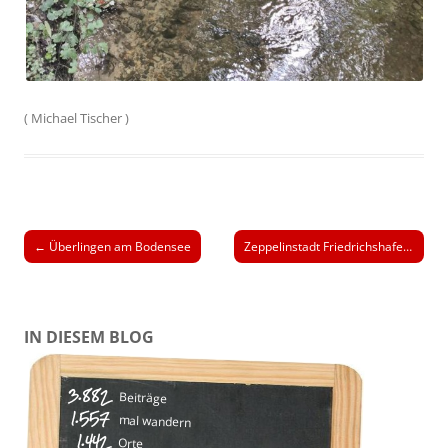
(
Michael Tischer
)
Beitrags-
←
Überlingen am Bodensee
Zeppelinstadt Friedrichshafen
→
Navigation
IN DIESEM BLOG
3.882
Beiträge
1.557
mal wandern
1.442
Orte