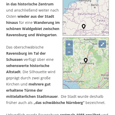
in das historische Zentrum
und anschließend weiter nach
Osten
wieder aus der Stadt
hinaus
für eine
Wanderung im
schönen Waldgebiet zwischen
Ravensburg und Weingarten
.
+
⤢
Das oberschwäbische
−
Ravensburg im Tal der
Schussen
verfügt über eine
sehenswerte historische
Altstadt
. Die Silhouette wird
geprägt durch zwei große
Kirchen und
mehrere gut
erhaltene Türme der
mittelalterlichen Stadtmauer
. Die Stadt wurde deshalb
früher auch als
„das schwäbische Nürnberg“
bezeichnet.
Urkundlich wurde Ravensburg
erstmals 1088 erwähnt
und