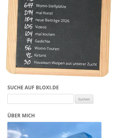
647
Womo-Stellplätze
294
mal Kunst
189
neue Beiträge 2026
105
Videos
104
mal kochen
74
Gedichte
56
Womo-Touren
42
Kirtans
30
Hovawart-Welpen aus unserer Zucht
SUCHE AUF BLOXI.DE
Suchen
nach:
ÜBER MICH