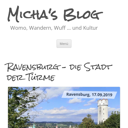
Micha's Blog
Womo, Wandern, Wuff … und Kultur
Zum
Menü
Inhalt
springen
Ravensburg – die Stadt
der Türme
Ravensburg, 17.09.2019