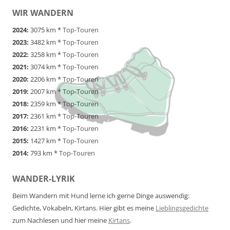
WIR WANDERN
2024:
3075 km *
Top-Touren
2023:
3482 km *
Top-Touren
2022:
3258 km *
Top-Touren
2021:
3074 km *
Top-Touren
2020:
2206 km *
Top-Touren
2019:
2007 km *
Top-Touren
2018:
2359 km *
Top-Touren
2017:
2361 km *
Top-Touren
2016:
2231 km *
Top-Touren
2015:
1427 km *
Top-Touren
2014:
793 km *
Top-Touren
WANDER-LYRIK
Beim Wandern mit Hund lerne ich gerne Dinge auswendig:
Gedichte, Vokabeln, Kirtans. Hier gibt es meine
Lieblingsgedichte
zum Nachlesen und hier meine
Kirtans
.