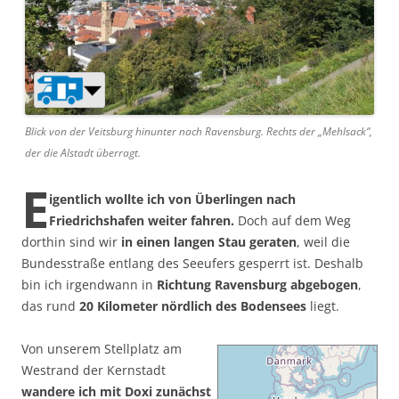
Blick von der Veitsburg hinunter nach Ravensburg. Rechts der „Mehlsack“,
der die Alstadt überragt.
E
igentlich wollte ich von Überlingen nach
Friedrichshafen weiter fahren.
Doch auf dem Weg
dorthin sind wir
in einen langen Stau geraten
, weil die
Bundesstraße entlang des Seeufers gesperrt ist. Deshalb
bin ich irgendwann in
Richtung Ravensburg abgebogen
,
das rund
20 Kilometer nördlich des Bodensees
liegt.
Von unserem Stellplatz am
Westrand der Kernstadt
wandere ich mit Doxi zunächst