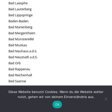
Bad Laasphe
Bad Lauterberg
Bad Lippspringe
Baden-Baden
Bad Marienberg
Bad Mergentheim
Bad Münstereifel
Bad Muskau
Bad Neuhaus a.d.S.
Bad Neustadt a.d.S.
Bad Orb
Bad Rappenau
Bad Reichenhall
Bad Saarow
Bad Salzuflen
Diese Website benutzt Cookies. Wenn du die Website weiter
Bad Sobernheim
nutzt, gehen wir von deinem Einverständnis aus.
Bad Soden-Salmünster
OK
Bad Sooden
Bad Staffelstein